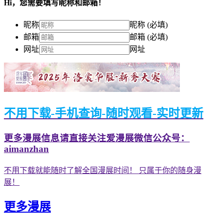
Hi，您需要填写昵称和邮箱！
昵称
昵称 (必填)
邮箱
邮箱 (必填)
网址
网址
不用下载-手机查询-随时观看-实时更新
更多漫展信息请直接关注爱漫展微信公众号：
aimanzhan
不用下载就能随时了解全国漫展时间！ 只属于你的随身漫
展！
更多漫展