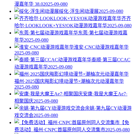
漫嘉年华 38.0
2025-09-08
0
绥化·浮生闲动漫展
2025-09-08
0
齐齐
哈尔·LOOKLOOK×YES!OK动漫游戏嘉年华
2025-09-08
0
东莞·第七届动漫游戏嘉
年华
2025-09-08
0
淮安·CNC动漫游戏嘉年华
2025-09-08
0
泰顺·第三届CCAC
动漫游戏嘉年华
2025-09-08
0
福州·2025国庆飚影幻境动漫节×潮柚次元动漫嘉年华
2025-09-08
0
安康·我是大魔王Ae7·
相聚国庆
2025-09-08
0
余姚·第九届CY动漫游
戏交流会
2025-09-08
0
【免
费活动】福州·CNPC首届原创同人交流集市
2025-09-08
0