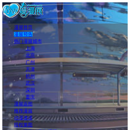
漫展首页
漫展预告
热门漫展城市
上海
北京
广州
天津
杭州
武汉
深圳
重庆
漫展返图
推荐漫展
动漫速递
授权美图