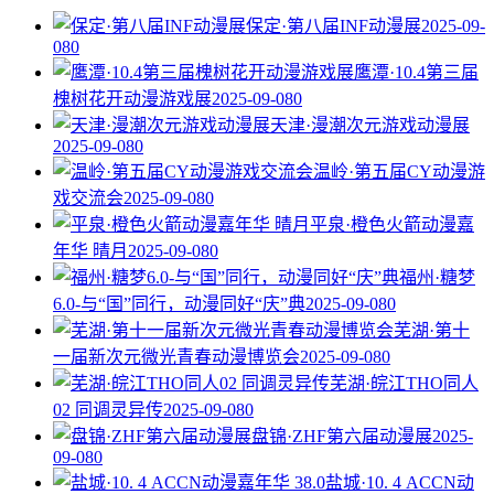
保定·第八届INF动漫展
2025-09-
08
0
鹰潭·10.4第三届
槐树花开动漫游戏展
2025-09-08
0
天津·漫潮次元游戏动漫展
2025-09-08
0
温岭·第五届CY动漫游
戏交流会
2025-09-08
0
平泉·橙色火箭动漫嘉
年华 晴月
2025-09-08
0
福州·糖梦
6.0-与“国”同行，动漫同好“庆”典
2025-09-08
0
芜湖·第十
一届新次元微光青春动漫博览会
2025-09-08
0
芜湖·皖江THO同人
02 同调灵异传
2025-09-08
0
盘锦·ZHF第六届动漫展
2025-
09-08
0
盐城·10. 4 ACCN动