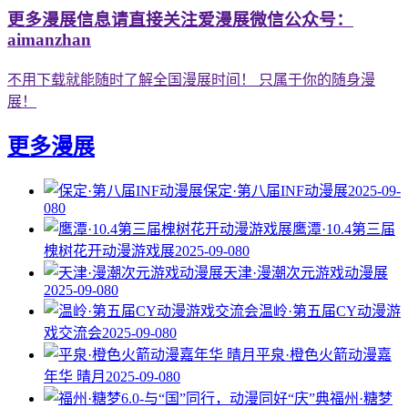
更多漫展信息请直接关注爱漫展微信公众号：
aimanzhan
不用下载就能随时了解全国漫展时间！ 只属于你的随身漫
展！
更多漫展
保定·第八届INF动漫展
2025-09-
08
0
鹰潭·10.4第三届
槐树花开动漫游戏展
2025-09-08
0
天津·漫潮次元游戏动漫展
2025-09-08
0
温岭·第五届CY动漫游
戏交流会
2025-09-08
0
平泉·橙色火箭动漫嘉
年华 晴月
2025-09-08
0
福州·糖梦