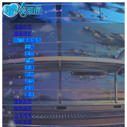
漫展首页
漫展预告
热门漫展城市
上海
北京
广州
天津
杭州
武汉
深圳
重庆
漫展返图
推荐漫展
动漫速递
授权美图