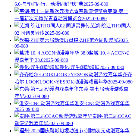
6.0-与“国”同行，动漫同好“庆”典
2025-09-08
0
芜湖·第十
一届新次元微光青春动漫博览会
2025-09-08
0
芜湖·皖江THO同人
02 同调灵异传
2025-09-08
0
盘锦·ZHF第六届动漫展
2025-
09-08
0
盐城·10. 4 ACCN动
漫嘉年华 38.0
2025-09-08
0
绥化·浮生闲动漫展
2025-09-08
0
齐齐
哈尔·LOOKLOOK×YES!OK动漫游戏嘉年华
2025-09-08
0
东莞·第七届动漫游戏嘉
年华
2025-09-08
0
淮安·CNC动漫游戏嘉年华
2025-09-08
0
泰顺·第三届CCAC
动漫游戏嘉年华
2025-09-08
0