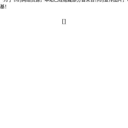
搅基！
[]