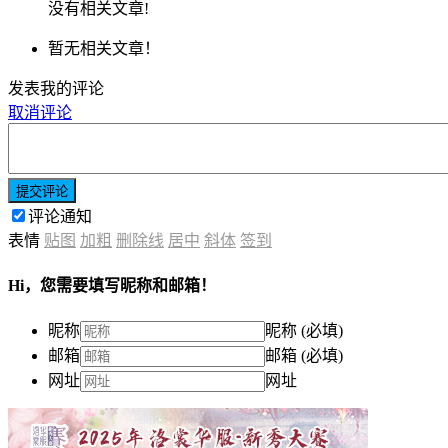
没有相关文章!
暂无相关文章！
发表我的评论
取消评论
提交评论
评论通知
表情
贴图
加粗
删除线
居中
斜体
签到
Hi，您需要填写昵称和邮箱！
昵称
昵称 (必填)
邮箱
邮箱 (必填)
网址
网址