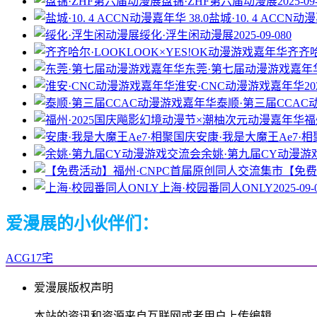
盘锦·ZHF第六届动漫展
2025-09
盐城·10. 4 ACCN动漫
绥化·浮生闲动漫展
2025-09-08
0
齐齐哈
东莞·第七届动漫游戏嘉年
淮安·CNC动漫游戏嘉年华
20
泰顺·第三届CCA
福
安康·我是大魔王Ae7·
余姚·第九届CY动漫游
【免费
上海·校园番同人ONLY
2025-09-
爱漫展的小伙伴们：
ACG17宅
爱漫展版权声明
本站的资讯和资源来自互联网或者用户上传编辑