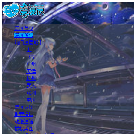
漫展首页
漫展预告
热门漫展城市
上海
北京
广州
天津
杭州
武汉
深圳
重庆
漫展返图
推荐漫展
动漫速递
授权美图