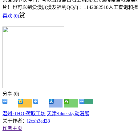
片！也可以到爱漫展漫友福利QQ群：1142082510人工查询和
赏
喜欢 (
0
)
分享 (
0
)
温州·THO·荷取工坊
天津·blue sky动漫展
关于作者：
l2cxh3ad28
作者主页