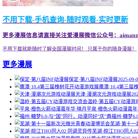
不用下载-手机查询-随时观看-实时更新
更多漫展信息请直接关注爱漫展微信公众号：aimanzh
不用下载就能随时了解全国漫展时间！ 只属于你的随身漫展！
更多漫展
保定·第八届INF动漫展
2025-09-
鹰潭·10.4第三
天津·漫潮次元游戏动漫展
20
温岭·第五届CY动漫游
平泉·橙色火箭动漫嘉年
福州·糖梦6
芜湖·第十
芜湖·皖江THO同人0