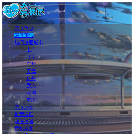
漫展首页
漫展预告
热门漫展城市
上海
北京
广州
天津
杭州
武汉
深圳
重庆
漫展返图
推荐漫展
动漫速递
授权美图