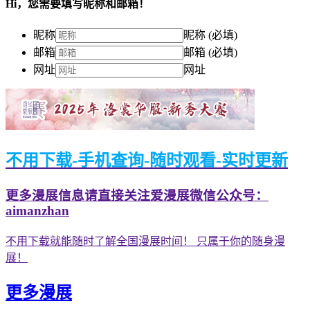
Hi，您需要填写昵称和邮箱！
昵称
昵称 (必填)
邮箱
邮箱 (必填)
网址
网址
不用下载-手机查询-随时观看-实时更新
更多漫展信息请直接关注爱漫展微信公众号：
aimanzhan
不用下载就能随时了解全国漫展时间！ 只属于你的随身漫
展！
更多漫展