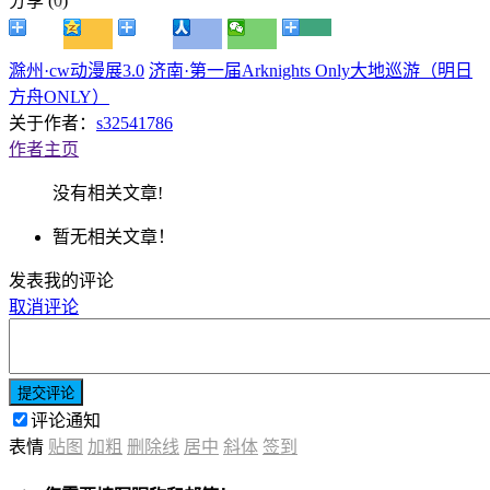
分享 (
0
)
滁州·cw动漫展3.0
济南·第一届Arknights Only大地巡游（明日
方舟ONLY）
关于作者：
s32541786
作者主页
没有相关文章!
暂无相关文章！
发表我的评论
取消评论
提交评论
评论通知
表情
贴图
加粗
删除线
居中
斜体
签到