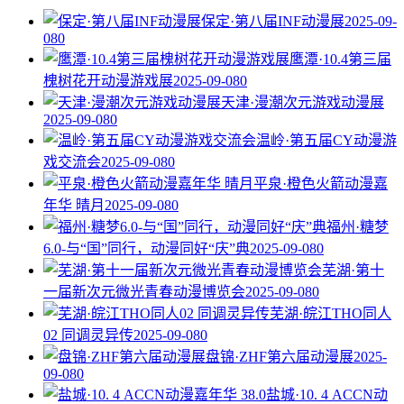
保定·第八届INF动漫展
2025-09-
08
0
鹰潭·10.4第三届
槐树花开动漫游戏展
2025-09-08
0
天津·漫潮次元游戏动漫展
2025-09-08
0
温岭·第五届CY动漫游
戏交流会
2025-09-08
0
平泉·橙色火箭动漫嘉
年华 晴月
2025-09-08
0
福州·糖梦
6.0-与“国”同行，动漫同好“庆”典
2025-09-08
0
芜湖·第十
一届新次元微光青春动漫博览会
2025-09-08
0
芜湖·皖江THO同人
02 同调灵异传
2025-09-08
0
盘锦·ZHF第六届动漫展
2025-
09-08
0
盐城·10. 4 ACCN动