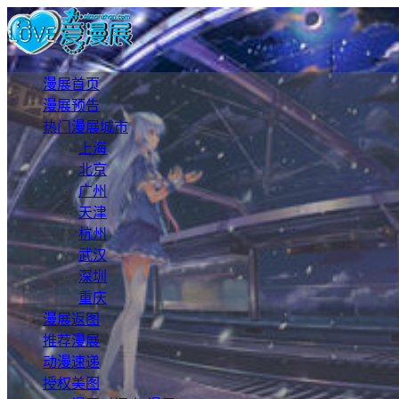
漫展首页
漫展预告
热门漫展城市
上海
北京
广州
天津
杭州
武汉
深圳
重庆
漫展返图
推荐漫展
动漫速递
授权美图