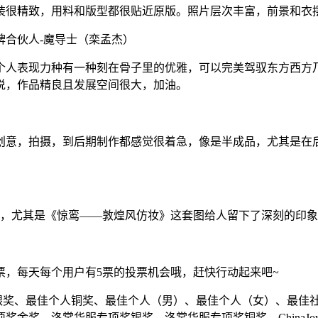
装很精致，用料和版型都很贴近原版。照片层次丰富，前景和衣
牌合伙人-魔导士（栾孟杰）
个人表现力种有一种刻在骨子里的优雅，可以完美驾驭东方西方
说，作品精良且发展空间很大，加油。
创意，拍摄，到后期制作都感觉很着急，像是半成品，尤其是在
准确，尤其是《惊鸾——敦煌风仿妆》这套图给人留下了深刻的印
票，每天每个用户有5票的投票机会哦，赶快行动起来吧~
最佳个人银奖、最佳个人铜奖、最佳个人（男）、最佳个人（女）、
、洛裳华服专项奖银奖、洛裳华服专项奖铜奖、ChinaJoy微电影最