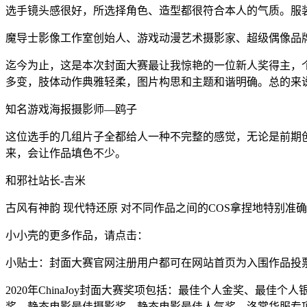
选手镜头感很好，所选择角色、造型都很符合本人的气质。服
魔导士影像工作室创始人、游戏动漫艺术摄影家、超级偶像品
迄今为止，这是本次封面大赛最让我惊艳的一位新人奖得主，
多变，肢体动作典雅轻柔，图片构思和主题和谐明确。总的来
知名游戏海报摄影师—鸥子
这位选手的几组片子全都给人一种不完整的感觉，无论是前期
来，会让作品填色不少。
和邪社站长-吉米
古风有神韵 现代特还原 对不同作品之间的COS拿捏地特别
小小壳的更多作品，请点击：
小贴士：封面大赛官网注册用户都可在网站首页为入围作品投
2020年ChinaJoy封面大赛奖项包括：最佳个人金奖、
奖、静态电影最佳摄影奖、静态电影最佳人气奖、洛裳华服专项奖金奖