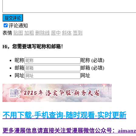
提交评论
评论通知
表情
贴图
加粗
删除线
居中
斜体
签到
Hi，您需要填写昵称和邮箱！
昵称
昵称 (必填)
邮箱
邮箱 (必填)
网址
网址
不用下载-手机查询-随时观看-实时更新
更多漫展信息请直接关注爱漫展微信公众号：aimanzh