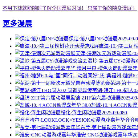
不用下载就能随时了解全国漫展时间！ 只属于你的随身漫展！
更多漫展
保定·第八届INF动漫展
2025-09-
鹰潭·10.4第三
天津·漫潮次元游戏动漫展
20
温岭·第五届CY动漫游
平泉·橙色火箭动漫嘉年
福州·糖梦6
芜湖·第十
芜湖·皖江THO同人0
盘锦·ZHF第六届动漫展
2025-09
盐城·10. 4 ACCN动漫
绥化·浮生闲动漫展
2025-09-08
0
齐齐哈
东莞·第七届动漫游戏嘉年
淮安·CNC动漫游戏嘉年华
20