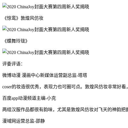
《惊鸾》敦煌风仿妆
《蝶舞玲珑》
评委评语：
微博动漫 漫画中心新媒体运营副总监-塔塔
coser的妆造很优秀，表现力也可圈可点。敦煌风仿妆非常好
百度app动漫频道主编-小克
两组汉服作品都很有韵味，尤其是敦煌风仿妆对飞天的神韵把
漫域网运营总监-邵静