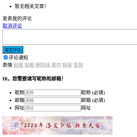
暂无相关文章！
发表我的评论
取消评论
提交评论
评论通知
表情
贴图
加粗
删除线
居中
斜体
签到
Hi，您需要填写昵称和邮箱！
昵称
昵称 (必填)
邮箱
邮箱 (必填)
网址
网址