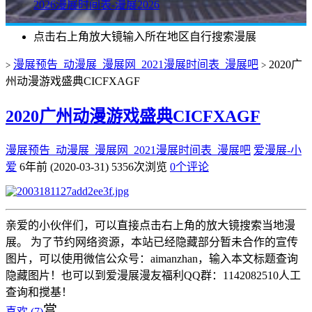
2026漫展时间表-漫展2026
点击右上角放大镜输入所在地区自行搜索漫展
漫展预告_动漫展_漫展网_2021漫展时间表_漫展吧
2020广
>
>
州动漫游戏盛典CICFXAGF
2020广州动漫游戏盛典CICFXAGF
漫展预告_动漫展_漫展网_2021漫展时间表_漫展吧
爱漫展-小
爱
6年前 (2020-03-31)
5356次浏览
0个评论
亲爱的小伙伴们，可以直接点击右上角的放大镜搜索当地漫
展。 为了节约网络资源，本站已经隐藏部分暂未合作的宣传
图片，可以使用微信公众号：aimanzhan，输入本文标题查询
隐藏图片！也可以到爱漫展漫友福利QQ群：1142082510人工
查询和搅基！
赏
喜欢 (
7
)