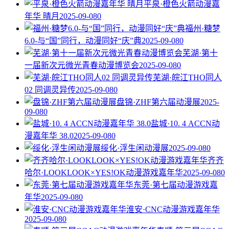
平泉·橙色火箭动漫嘉
年华 晴月
2025-09-08
0
福州·糖梦
6.0-与“国”同行，动漫同好“庆”典
2025-09-08
0
芜湖·第十
一届新次元微光青春动漫博览会
2025-09-08
0
芜湖·皖江THO同人
02 同调灵异传
2025-09-08
0
盘锦·ZHF第六届动漫展
2025-
09-08
0
盐城·10. 4 ACCN动
漫嘉年华 38.0
2025-09-08
0
绥化·浮生闲动漫展
2025-09-08
0
齐齐
哈尔·LOOKLOOK×YES!OK动漫游戏嘉年华
2025-09-08
0
东莞·第七届动漫游戏嘉
年华
2025-09-08
0
淮安·CNC动漫游戏嘉年华
2025-09-08
0