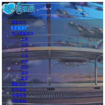
漫展首页
漫展预告
热门漫展城市
上海
北京
广州
天津
杭州
武汉
深圳
重庆
漫展返图
推荐漫展
动漫速递
授权美图