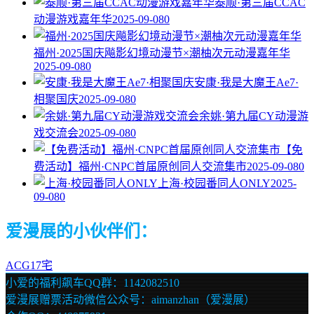
泰顺·第三届CCAC
动漫游戏嘉年华
2025-09-08
0
福州·2025国庆飚影幻境动漫节×潮柚次元动漫嘉年华
2025-09-08
0
安康·我是大魔王Ae7·
相聚国庆
2025-09-08
0
余姚·第九届CY动漫游
戏交流会
2025-09-08
0
【免
费活动】福州·CNPC首届原创同人交流集市
2025-09-08
0
上海·校园番同人ONLY
2025-
09-08
0
爱漫展的小伙伴们：
ACG17宅
小爱的福利飙车QQ群：1142082510
爱漫展赠票活动微信公众号：aimanzhan（爱漫展）