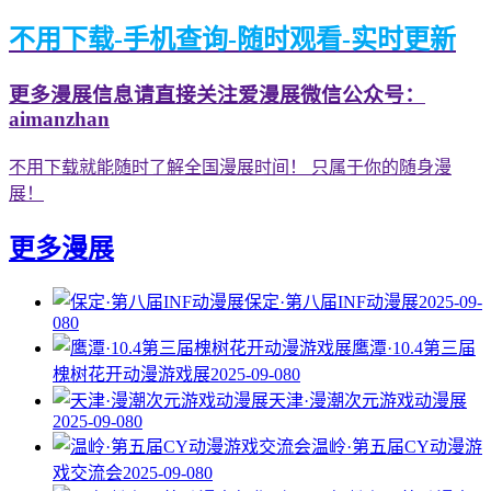
不用下载-手机查询-随时观看-实时更新
更多漫展信息请直接关注爱漫展微信公众号：
aimanzhan
不用下载就能随时了解全国漫展时间！ 只属于你的随身漫
展！
更多漫展
保定·第八届INF动漫展
2025-09-
08
0
鹰潭·10.4第三届
槐树花开动漫游戏展
2025-09-08
0
天津·漫潮次元游戏动漫展
2025-09-08
0
温岭·第五届CY动漫游
戏交流会
2025-09-08
0