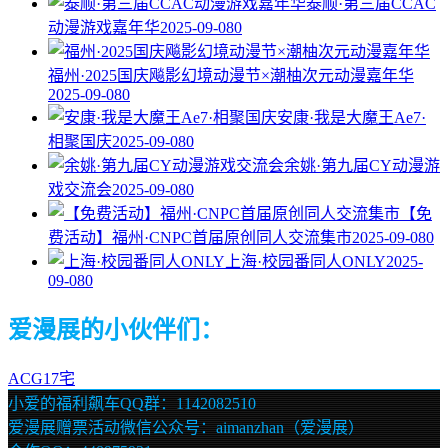
泰顺·第三届CCAC
动漫游戏嘉年华
2025-09-08
0
福州·2025国庆飚影幻境动漫节×潮柚次元动漫嘉年华
2025-09-08
0
安康·我是大魔王Ae7·
相聚国庆
2025-09-08
0
余姚·第九届CY动漫游
戏交流会
2025-09-08
0
【免
费活动】福州·CNPC首届原创同人交流集市
2025-09-08
0
上海·校园番同人ONLY
2025-
09-08
0
爱漫展的小伙伴们：
ACG17宅
小爱的福利飙车QQ群：1142082510
爱漫展赠票活动微信公众号：aimanzhan（爱漫展）