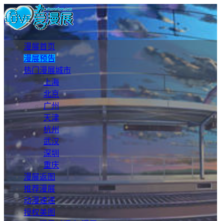
漫展首页
漫展预告
热门漫展城市
上海
北京
广州
天津
杭州
武汉
深圳
重庆
漫展返图
推荐漫展
动漫速递
授权美图