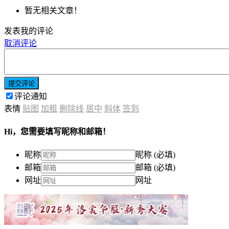
暂无相关文章！
发表我的评论
取消评论
提交评论
评论通知
表情
贴图
加粗
删除线
居中
斜体
签到
Hi，您需要填写昵称和邮箱！
昵称
昵称 (必填)
邮箱
邮箱 (必填)
网址
网址