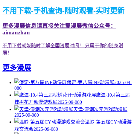
不用下载-手机查询-随时观看-实时更新
更多漫展信息请直接关注爱漫展微信公众号：
aimanzhan
不用下载就能随时了解全国漫展时间！ 只属于你的随身漫
展！
更多漫展
保定·第八届INF动漫展
2025-09-
08
0
鹰潭·10.4第三届
槐树花开动漫游戏展
2025-09-08
0
天津·漫潮次元游戏动漫展
2025-09-08
0
温岭·第五届CY动漫游
戏交流会
2025-09-08
0