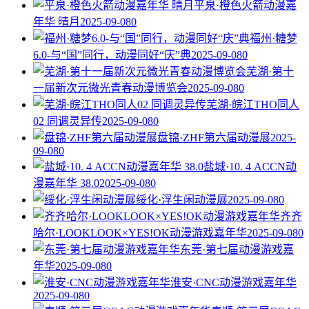
平泉·橙色火箭动漫嘉
年华 晴月
2025-09-08
0
福州·糖梦
6.0-与“国”同行，动漫同好“庆”典
2025-09-08
0
芜湖·第十
一届新次元微光青春动漫博览会
2025-09-08
0
芜湖·皖江THO同人
02 同调灵异传
2025-09-08
0
盘锦·ZHF第六届动漫展
2025-
09-08
0
盐城·10. 4 ACCN动
漫嘉年华 38.0
2025-09-08
0
绥化·浮生闲动漫展
2025-09-08
0
齐齐
哈尔·LOOKLOOK×YES!OK动漫游戏嘉年华
2025-09-08
0
东莞·第七届动漫游戏嘉
年华
2025-09-08
0
淮安·CNC动漫游戏嘉年华
2025-09-08
0