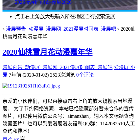
2026漫展时间表-漫展2026
点击右上角放大镜输入所在地区自行搜索漫展
漫展预告_动漫展_漫展网_2021漫展时间表_漫展吧
2020仙
>
>
桃雪月花动漫嘉年华
2020仙桃雪月花动漫嘉年华
漫展预告_动漫展_漫展网_2021漫展时间表_漫展吧
爱漫展-小
爱
7年前 (2020-01-02)
2523次浏览
0个评论
亲爱的小伙伴们，可以直接点击右上角的放大镜搜索当地漫
展。 为了节约网络资源，本站已经隐藏部分暂未合作的宣传
图片，可以使用微信公众号：aimanzhan，输入本文标题查询
隐藏图片！也可以到爱漫展漫友福利QQ群：1142082510人工
查询和搅基！
赏
喜欢 (
0
)