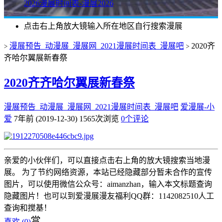
2026漫展时间表-漫展2026
点击右上角放大镜输入所在地区自行搜索漫展
漫展预告_动漫展_漫展网_2021漫展时间表_漫展吧
2020齐
>
>
齐哈尔翼展新春祭
2020齐齐哈尔翼展新春祭
漫展预告_动漫展_漫展网_2021漫展时间表_漫展吧
爱漫展-小
爱
7年前 (2019-12-30)
1565次浏览
0个评论
亲爱的小伙伴们，可以直接点击右上角的放大镜搜索当地漫
展。 为了节约网络资源，本站已经隐藏部分暂未合作的宣传
图片，可以使用微信公众号：aimanzhan，输入本文标题查询
隐藏图片！也可以到爱漫展漫友福利QQ群：1142082510人工
查询和搅基！
赏
喜欢 (
0
)