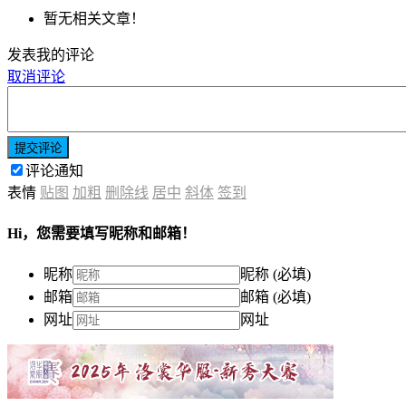
暂无相关文章！
发表我的评论
取消评论
提交评论
评论通知
表情
贴图
加粗
删除线
居中
斜体
签到
Hi，您需要填写昵称和邮箱！
昵称
昵称 (必填)
邮箱
邮箱 (必填)
网址
网址