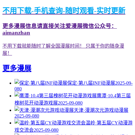
不用下载-手机查询-随时观看-实时更新
更多漫展信息请直接关注爱漫展微信公众号：
aimanzhan
不用下载就能随时了解全国漫展时间！ 只属于你的随身漫
展！
更多漫展
保定·第八届INF动漫展
2025-09-
08
0
鹰潭·10.4第三届
槐树花开动漫游戏展
2025-09-08
0
天津·漫潮次元游戏动漫展
2025-09-08
0
温岭·第五届CY动漫游
戏交流会
2025-09-08
0