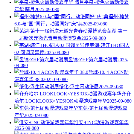
平泉·橙色火箭动漫嘉
年华 晴月
2025-09-08
0
福州·糖梦
6.0-与“国”同行，动漫同好“庆”典
2025-09-08
0
芜湖·第十
一届新次元微光青春动漫博览会
2025-09-08
0
芜湖·皖江THO同人
02 同调灵异传
2025-09-08
0
盘锦·ZHF第六届动漫展
2025-
09-08
0
盐城·10. 4 ACCN动
漫嘉年华 38.0
2025-09-08
0
绥化·浮生闲动漫展
2025-09-08
0
齐齐
哈尔·LOOKLOOK×YES!OK动漫游戏嘉年华
2025-09-08
0
东莞·第七届动漫游戏嘉
年华
2025-09-08
0
淮安·CNC动漫游戏嘉年华
2025-09-08
0