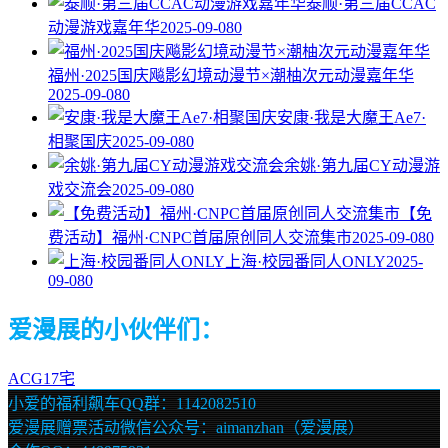
泰顺·第三届CCAC
动漫游戏嘉年华
2025-09-08
0
福州·2025国庆飚影幻境动漫节×潮柚次元动漫嘉年华
2025-09-08
0
安康·我是大魔王Ae7·
相聚国庆
2025-09-08
0
余姚·第九届CY动漫游
戏交流会
2025-09-08
0
【免
费活动】福州·CNPC首届原创同人交流集市
2025-09-08
0
上海·校园番同人ONLY
2025-
09-08
0
爱漫展的小伙伴们：
ACG17宅
小爱的福利飙车QQ群：1142082510
爱漫展赠票活动微信公众号：aimanzhan（爱漫展）