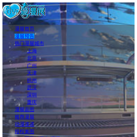
漫展首页
漫展预告
热门漫展城市
上海
北京
广州
天津
杭州
武汉
深圳
重庆
漫展返图
推荐漫展
动漫速递
授权美图