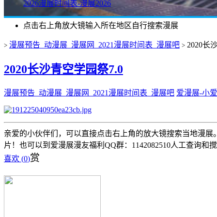
2026漫展时间表-漫展2026
点击右上角放大镜输入所在地区自行搜索漫展
漫展预告_动漫展_漫展网_2021漫展时间表_漫展吧
2020长
>
>
2020长沙青空学园祭7.0
漫展预告_动漫展_漫展网_2021漫展时间表_漫展吧
爱漫展-小
亲爱的小伙伴们，可以直接点击右上角的放大镜搜索当地漫展。 
片！也可以到爱漫展漫友福利QQ群：1142082510人工查询和
赏
喜欢 (
0
)