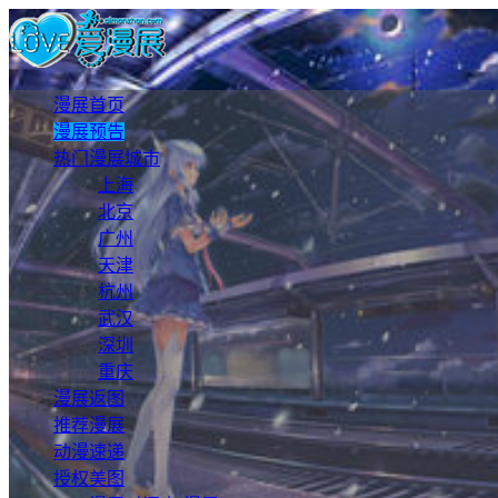
漫展首页
漫展预告
热门漫展城市
上海
北京
广州
天津
杭州
武汉
深圳
重庆
漫展返图
推荐漫展
动漫速递
授权美图