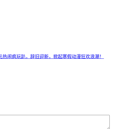
0年二次元热闹疯玩趴，辞旧迎新，掀起寒假动漫狂欢浪潮！