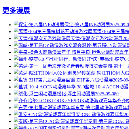
更多漫展
保定·第八届INF动漫展
2025-09-
鹰潭·10.4第三
天津·漫潮次元游戏动漫展
20
温岭·第五届CY动漫游
平泉·橙色火箭动漫嘉年
福州·糖梦6
芜湖·第十
芜湖·皖江THO同人0
盘锦·ZHF第六届动漫展
2025-09
盐城·10. 4 ACCN动漫
绥化·浮生闲动漫展
2025-09-08
0
齐齐哈
东莞·第七届动漫游戏嘉年
淮安·CNC动漫游戏嘉年华
20
泰顺·第三届CCA
福