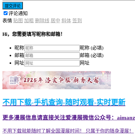
提交评论
评论通知
表情
贴图
加粗
删除线
居中
斜体
签到
Hi，您需要填写昵称和邮箱！
昵称
昵称 (必填)
邮箱
邮箱 (必填)
网址
网址
不用下载-手机查询-随时观看-实时更新
更多漫展信息请直接关注爱漫展微信公众号：aimanzh
不用下载就能随时了解全国漫展时间！ 只属于你的随身漫展！