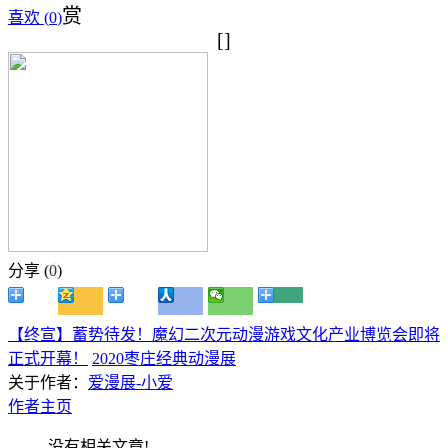
赏
喜欢 (
0
)
[]
分享 (
0
)
【终宣】蓄势待发！魔幻二次元动漫游戏文化产业博览会即将
正式开幕！
2020枣庄经典动漫展
关于作者：
爱漫展-小爱
作者主页
没有相关文章!