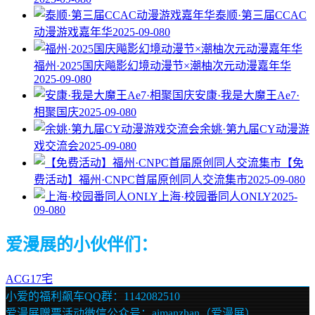
泰顺·第三届CCAC
动漫游戏嘉年华
2025-09-08
0
福州·2025国庆飚影幻境动漫节×潮柚次元动漫嘉年华
2025-09-08
0
安康·我是大魔王Ae7·
相聚国庆
2025-09-08
0
余姚·第九届CY动漫游
戏交流会
2025-09-08
0
【免
费活动】福州·CNPC首届原创同人交流集市
2025-09-08
0
上海·校园番同人ONLY
2025-
09-08
0
爱漫展的小伙伴们：
ACG17宅
小爱的福利飙车QQ群：1142082510
爱漫展赠票活动微信公众号：aimanzhan（爱漫展）