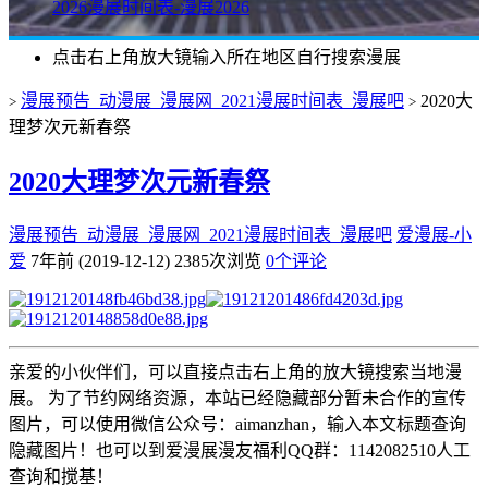
2026漫展时间表-漫展2026
点击右上角放大镜输入所在地区自行搜索漫展
漫展预告_动漫展_漫展网_2021漫展时间表_漫展吧
2020大
>
>
理梦次元新春祭
2020大理梦次元新春祭
漫展预告_动漫展_漫展网_2021漫展时间表_漫展吧
爱漫展-小
爱
7年前 (2019-12-12)
2385次浏览
0个评论
亲爱的小伙伴们，可以直接点击右上角的放大镜搜索当地漫
展。 为了节约网络资源，本站已经隐藏部分暂未合作的宣传
图片，可以使用微信公众号：aimanzhan，输入本文标题查询
隐藏图片！也可以到爱漫展漫友福利QQ群：1142082510人工
查询和搅基！