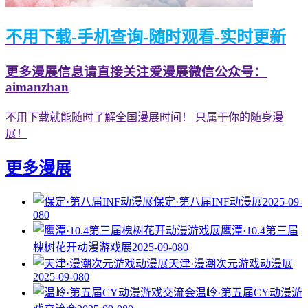
不用下载-手机查询-随时观看-实时更新
更多漫展信息请直接关注爱漫展微信公众号：
aimanzhan
不用下载就能随时了解全国漫展时间！ 只属于你的随身漫
展！
更多漫展
保定·第八届INF动漫展
2025-09-
08
0
鹰潭·10.4第三届
槐树花开动漫游戏展
2025-09-08
0
天津·漫潮次元游戏动漫展
2025-09-08
0
温岭·第五届CY动漫游