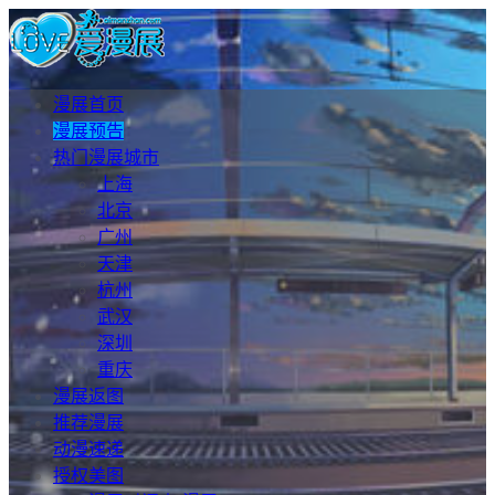
漫展首页
漫展预告
热门漫展城市
上海
北京
广州
天津
杭州
武汉
深圳
重庆
漫展返图
推荐漫展
动漫速递
授权美图