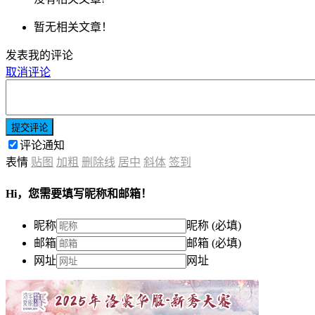
暂无相关文章！
发表我的评论
取消评论
提交评论
评论通知
表情
贴图
加粗
删除线
居中
斜体
签到
Hi，您需要填写昵称和邮箱！
昵称
昵称 (必填)
邮箱
邮箱 (必填)
网址
网址