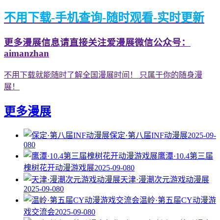
不用下载-手机查询-随时观看-实时更新
更多漫展信息请直接关注爱漫展微信公众号：
aimanzhan
不用下载就能随时了解全国漫展时间！ 只属于你的随身漫
展！
更多漫展
保定·第八届INF动漫展
2025-09-
08
0
鹰潭·10.4第三届
槐树花开动漫游戏展
2025-09-08
0
天津·漫潮次元游戏动漫展
2025-09-08
0
温岭·第五届CY动漫游
戏交流会
2025-09-08
0