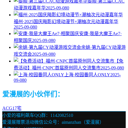
泰顺·第三届CCAC
动漫游戏嘉年华
2025-09-08
0
福州·2025国庆飚影幻境动漫节×潮柚次元动漫嘉年华
2025-09-08
0
安康·我是大魔王Ae7·
相聚国庆
2025-09-08
0
余姚·第九届CY动漫游
戏交流会
2025-09-08
0
【免
费活动】福州·CNPC首届原创同人交流集市
2025-09-08
0
上海·校园番同人ONLY
2025-
09-08
0
爱漫展的小伙伴们：
ACG17宅
小爱的福利飙车QQ群：1142082510
爱漫展赠票活动微信公众号：aimanzhan（爱漫展）