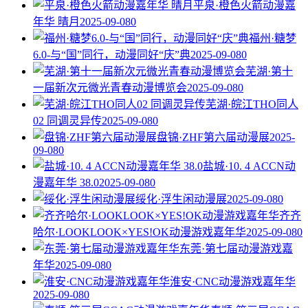
平泉·橙色火箭动漫嘉
年华 晴月
2025-09-08
0
福州·糖梦
6.0-与“国”同行，动漫同好“庆”典
2025-09-08
0
芜湖·第十
一届新次元微光青春动漫博览会
2025-09-08
0
芜湖·皖江THO同人
02 同调灵异传
2025-09-08
0
盘锦·ZHF第六届动漫展
2025-
09-08
0
盐城·10. 4 ACCN动
漫嘉年华 38.0
2025-09-08
0
绥化·浮生闲动漫展
2025-09-08
0
齐齐
哈尔·LOOKLOOK×YES!OK动漫游戏嘉年华
2025-09-08
0
东莞·第七届动漫游戏嘉
年华
2025-09-08
0
淮安·CNC动漫游戏嘉年华
2025-09-08
0