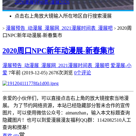
2026漫展时间表-漫展2026
点击右上角放大镜输入所在地区自行搜索漫展
漫展预告_动漫展_漫展网_2021漫展时间表_漫展吧
2020周
>
>
口NPC新年动漫展-新春集市
2020周口NPC新年动漫展-新春集市
漫展预告_动漫展_漫展网_2021漫展时间表_漫展吧
爱漫展-小
爱
7年前 (2019-12-05)
2678次浏览
0个评论
亲爱的小伙伴们，可以直接点击右上角的放大镜搜索当地漫
展。 为了节约网络资源，本站已经隐藏部分暂未合作的宣传
图片，可以使用微信公众号：aimanzhan，输入本文标题查询
隐藏图片！也可以到爱漫展漫友福利QQ群：1142082510人工
查询和搅基！
赏
喜欢 (
0
)