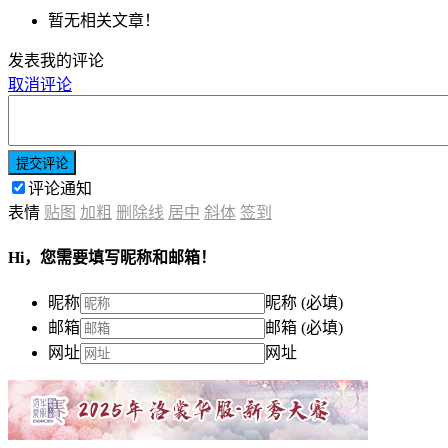
暂无相关文章！
发表我的评论
取消评论
提交评论
评论通知
表情
贴图
加粗
删除线
居中
斜体
签到
Hi，您需要填写昵称和邮箱！
昵称
昵称 (必填)
邮箱
邮箱 (必填)
网址
网址