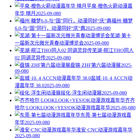
平泉·橙色火箭动漫嘉
年华 晴月
2025-09-08
0
福州·糖梦
6.0-与“国”同行，动漫同好“庆”典
2025-09-08
0
芜湖·第十
一届新次元微光青春动漫博览会
2025-09-08
0
芜湖·皖江THO同人
02 同调灵异传
2025-09-08
0
盘锦·ZHF第六届动漫展
2025-
09-08
0
盐城·10. 4 ACCN动
漫嘉年华 38.0
2025-09-08
0
绥化·浮生闲动漫展
2025-09-08
0
齐齐
哈尔·LOOKLOOK×YES!OK动漫游戏嘉年华
2025-09-08
0
东莞·第七届动漫游戏嘉
年华
2025-09-08
0
淮安·CNC动漫游戏嘉年华
2025-09-08
0