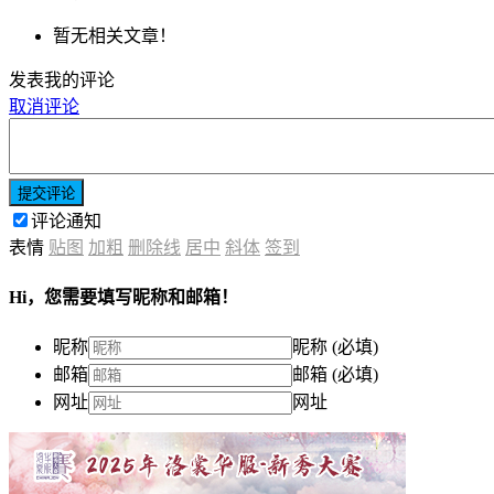
暂无相关文章！
发表我的评论
取消评论
提交评论
评论通知
表情
贴图
加粗
删除线
居中
斜体
签到
Hi，您需要填写昵称和邮箱！
昵称
昵称 (必填)
邮箱
邮箱 (必填)
网址
网址