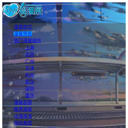
漫展首页
漫展预告
热门漫展城市
上海
北京
广州
天津
杭州
武汉
深圳
重庆
漫展返图
推荐漫展
动漫速递
授权美图