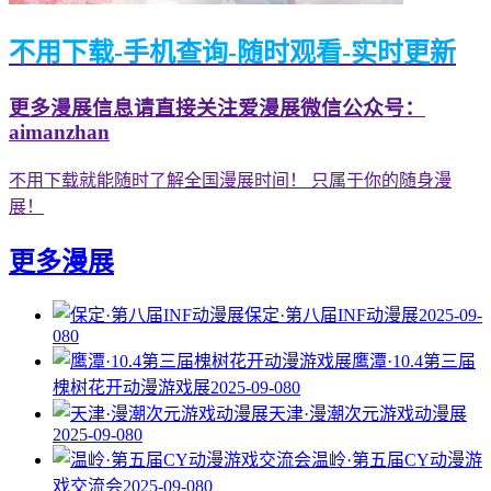
不用下载-手机查询-随时观看-实时更新
更多漫展信息请直接关注爱漫展微信公众号：
aimanzhan
不用下载就能随时了解全国漫展时间！ 只属于你的随身漫
展！
更多漫展
保定·第八届INF动漫展
2025-09-
08
0
鹰潭·10.4第三届
槐树花开动漫游戏展
2025-09-08
0
天津·漫潮次元游戏动漫展
2025-09-08
0
温岭·第五届CY动漫游
戏交流会
2025-09-08
0