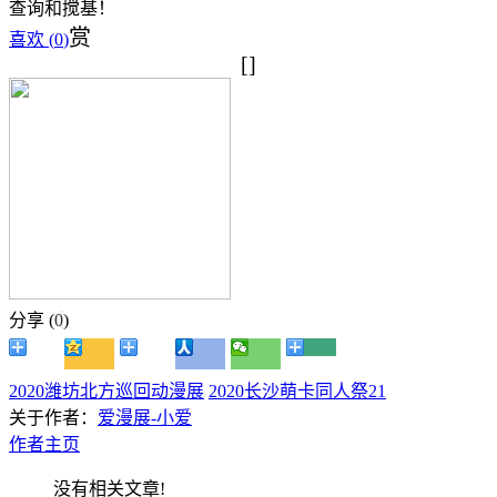
查询和搅基！
赏
喜欢 (
0
)
[]
分享 (
0
)
2020潍坊北方巡回动漫展
2020长沙萌卡同人祭21
关于作者：
爱漫展-小爱
作者主页
没有相关文章!