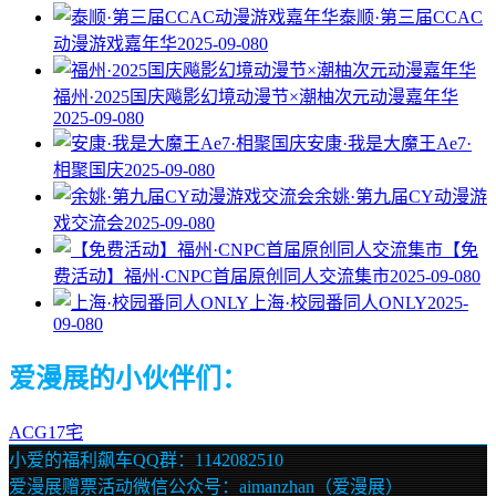
泰顺·第三届CCAC
动漫游戏嘉年华
2025-09-08
0
福州·2025国庆飚影幻境动漫节×潮柚次元动漫嘉年华
2025-09-08
0
安康·我是大魔王Ae7·
相聚国庆
2025-09-08
0
余姚·第九届CY动漫游
戏交流会
2025-09-08
0
【免
费活动】福州·CNPC首届原创同人交流集市
2025-09-08
0
上海·校园番同人ONLY
2025-
09-08
0
爱漫展的小伙伴们：
ACG17宅
小爱的福利飙车QQ群：1142082510
爱漫展赠票活动微信公众号：aimanzhan（爱漫展）