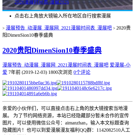
2026漫展时间表-漫展2026
点击右上角放大镜输入所在地区自行搜索漫展
漫展预告_动漫展_漫展网_2021漫展时间表_漫展吧
2020贵
>
>
阳DimenSion10春季盛典
2020贵阳DimenSion10春季盛典
漫展预告_动漫展_漫展网_2021漫展时间表_漫展吧
爱漫展-小
爱
7年前 (2019-12-03)
1800次浏览
0个评论
亲爱的小伙伴们，可以直接点击右上角的放大镜搜索当地漫
展。 为了节约网络资源，本站已经隐藏部分暂未合作的宣传
图片，可以使用微信公众号：aimanzhan，输入本文标题查询
隐藏图片！也可以到爱漫展漫友福利QQ群：1142082510人工