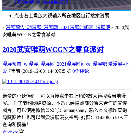
2026漫展时间表-漫展2026
点击右上角放大镜输入所在地区自行搜索漫展
漫展预告_动漫展_漫展网_2021漫展时间表_漫展吧
2020武
>
>
安唯萌WCGN之零食派对
2020武安唯萌WCGN之零食派对
漫展预告_动漫展_漫展网_2021漫展时间表_漫展吧
爱漫展-小
爱
7年前 (2019-12-03)
1440次浏览
0个评论
亲爱的小伙伴们，可以直接点击右上角的放大镜搜索当地漫
展。 为了节约网络资源，本站已经隐藏部分暂未合作的宣传
图片，可以使用微信公众号：aimanzhan，输入本文标题查询
隐藏图片！也可以到爱漫展漫友福利QQ群：1142082510人工
查询和搅基！
赏
喜欢 (
0
)