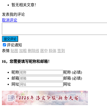
暂无相关文章！
发表我的评论
取消评论
提交评论
评论通知
表情
贴图
加粗
删除线
居中
斜体
签到
Hi，您需要填写昵称和邮箱！
昵称
昵称 (必填)
邮箱
邮箱 (必填)
网址
网址