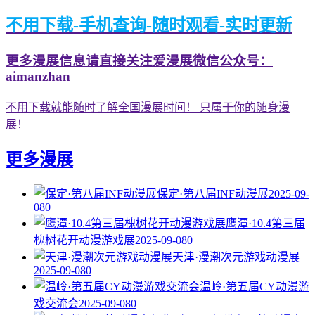
不用下载-手机查询-随时观看-实时更新
更多漫展信息请直接关注爱漫展微信公众号：
aimanzhan
不用下载就能随时了解全国漫展时间！ 只属于你的随身漫
展！
更多漫展
保定·第八届INF动漫展
2025-09-
08
0
鹰潭·10.4第三届
槐树花开动漫游戏展
2025-09-08
0
天津·漫潮次元游戏动漫展
2025-09-08
0
温岭·第五届CY动漫游
戏交流会
2025-09-08
0