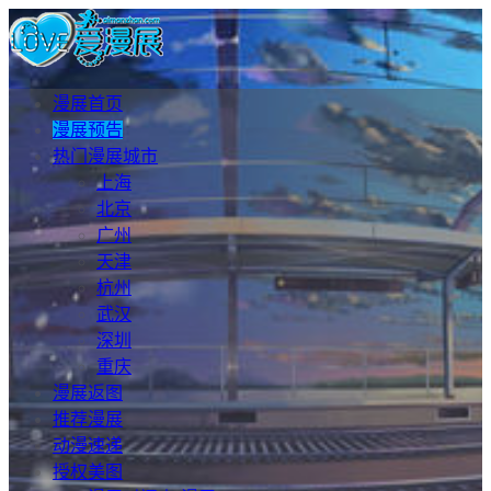
漫展首页
漫展预告
热门漫展城市
上海
北京
广州
天津
杭州
武汉
深圳
重庆
漫展返图
推荐漫展
动漫速递
授权美图