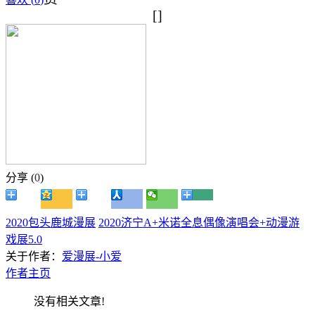
[]
分享 (
0
)
2020包头鹿城漫展
2020济宁A+米诺全息偶像演唱会+动漫游
戏展5.0
关于作者：
爱漫展-小爱
作者主页
没有相关文章!