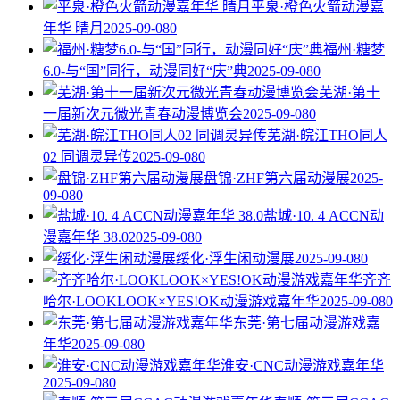
平泉·橙色火箭动漫嘉
年华 晴月
2025-09-08
0
福州·糖梦
6.0-与“国”同行，动漫同好“庆”典
2025-09-08
0
芜湖·第十
一届新次元微光青春动漫博览会
2025-09-08
0
芜湖·皖江THO同人
02 同调灵异传
2025-09-08
0
盘锦·ZHF第六届动漫展
2025-
09-08
0
盐城·10. 4 ACCN动
漫嘉年华 38.0
2025-09-08
0
绥化·浮生闲动漫展
2025-09-08
0
齐齐
哈尔·LOOKLOOK×YES!OK动漫游戏嘉年华
2025-09-08
0
东莞·第七届动漫游戏嘉
年华
2025-09-08
0
淮安·CNC动漫游戏嘉年华
2025-09-08
0