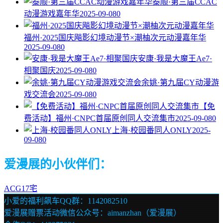
泰顺·第三届CCAC
动漫游戏嘉年华
2025-09-08
0
福州·2025国庆飚影幻境动漫节×潮柚次元动漫嘉年华
2025-09-08
0
安康·我是大魔王Ae7·
相聚国庆
2025-09-08
0
余姚·第九届CY动漫游
戏交流会
2025-09-08
0
【免
费活动】福州·CNPC首届原创同人交流集市
2025-09-08
0
上海·校园番同人ONLY
2025-
09-08
0
爱漫展的小伙伴们：
ACG17宅
小爱的福利飙车QQ群：1142082510
爱漫展赠票活动微信公众号：aimanzhan（爱漫展）