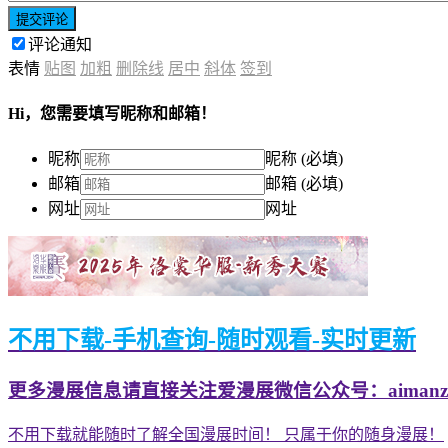
提交评论
评论通知
表情
贴图
加粗
删除线
居中
斜体
签到
Hi，您需要填写昵称和邮箱！
昵称
昵称 (必填)
邮箱
邮箱 (必填)
网址
网址
不用下载-手机查询-随时观看-实时更新
更多漫展信息请直接关注爱漫展微信公众号：aimanzh
不用下载就能随时了解全国漫展时间！ 只属于你的随身漫展！