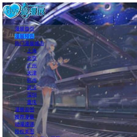
漫展首页
漫展预告
热门漫展城市
上海
北京
广州
天津
杭州
武汉
深圳
重庆
漫展返图
推荐漫展
动漫速递
授权美图