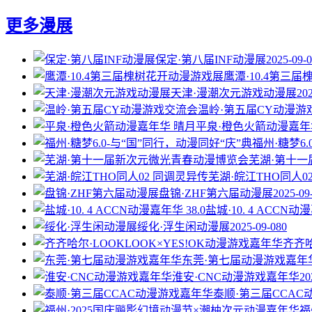
更多漫展
保定·第八届INF动漫展
2025-09-
鹰潭·10.4第三
天津·漫潮次元游戏动漫展
20
温岭·第五届CY动漫游
平泉·橙色火箭动漫嘉年
福州·糖梦6
芜湖·第十
芜湖·皖江THO同人0
盘锦·ZHF第六届动漫展
2025-09
盐城·10. 4 ACCN动漫
绥化·浮生闲动漫展
2025-09-08
0
齐齐哈
东莞·第七届动漫游戏嘉年
淮安·CNC动漫游戏嘉年华
20
泰顺·第三届CCA
福