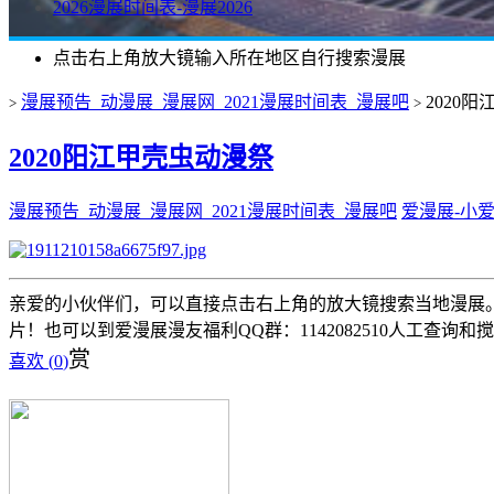
2026漫展时间表-漫展2026
点击右上角放大镜输入所在地区自行搜索漫展
漫展预告_动漫展_漫展网_2021漫展时间表_漫展吧
2020
>
>
2020阳江甲壳虫动漫祭
漫展预告_动漫展_漫展网_2021漫展时间表_漫展吧
爱漫展-小
亲爱的小伙伴们，可以直接点击右上角的放大镜搜索当地漫展。 
片！也可以到爱漫展漫友福利QQ群：1142082510人工查询和
赏
喜欢 (
0
)