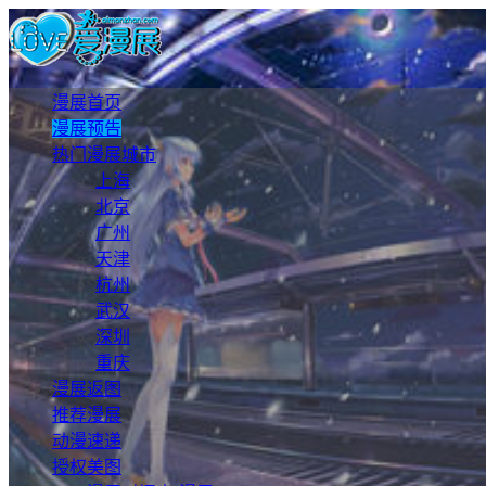
漫展首页
漫展预告
热门漫展城市
上海
北京
广州
天津
杭州
武汉
深圳
重庆
漫展返图
推荐漫展
动漫速递
授权美图