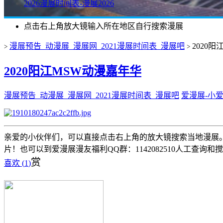
2026漫展时间表-漫展2026
点击右上角放大镜输入所在地区自行搜索漫展
漫展预告_动漫展_漫展网_2021漫展时间表_漫展吧
2020
>
>
2020阳江MSW动漫嘉年华
漫展预告_动漫展_漫展网_2021漫展时间表_漫展吧
爱漫展-小
亲爱的小伙伴们，可以直接点击右上角的放大镜搜索当地漫展。 
片！也可以到爱漫展漫友福利QQ群：1142082510人工查询和
赏
喜欢 (
1
)