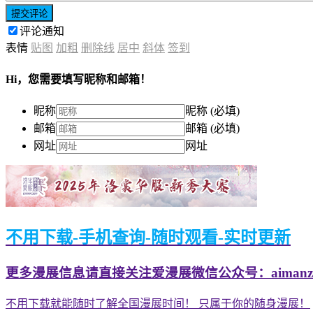
提交评论
评论通知
表情
贴图
加粗
删除线
居中
斜体
签到
Hi，您需要填写昵称和邮箱！
昵称
昵称 (必填)
邮箱
邮箱 (必填)
网址
网址
不用下载-手机查询-随时观看-实时更新
更多漫展信息请直接关注爱漫展微信公众号：aimanzh
不用下载就能随时了解全国漫展时间！ 只属于你的随身漫展！