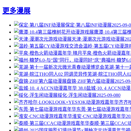
更多漫展
保定·第八届INF动漫展
2025-09-
鹰潭·10.4第三
天津·漫潮次元游戏动漫展
20
温岭·第五届CY动漫游
平泉·橙色火箭动漫嘉年
福州·糖梦6
芜湖·第十
芜湖·皖江THO同人0
盘锦·ZHF第六届动漫展
2025-09
盐城·10. 4 ACCN动漫
绥化·浮生闲动漫展
2025-09-08
0
齐齐哈
东莞·第七届动漫游戏嘉年
淮安·CNC动漫游戏嘉年华
20
泰顺·第三届CCA
福