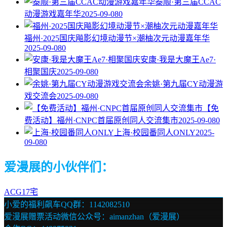
泰顺·第三届CCAC
动漫游戏嘉年华
2025-09-08
0
福州·2025国庆飚影幻境动漫节×潮柚次元动漫嘉年华
2025-09-08
0
安康·我是大魔王Ae7·
相聚国庆
2025-09-08
0
余姚·第九届CY动漫游
戏交流会
2025-09-08
0
【免
费活动】福州·CNPC首届原创同人交流集市
2025-09-08
0
上海·校园番同人ONLY
2025-
09-08
0
爱漫展的小伙伴们：
ACG17宅
小爱的福利飙车QQ群：1142082510
爱漫展赠票活动微信公众号：aimanzhan（爱漫展）