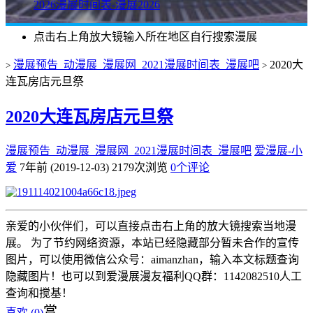
2026漫展时间表-漫展2026
点击右上角放大镜输入所在地区自行搜索漫展
漫展预告_动漫展_漫展网_2021漫展时间表_漫展吧
2020大
>
>
连瓦房店元旦祭
2020大连瓦房店元旦祭
漫展预告_动漫展_漫展网_2021漫展时间表_漫展吧
爱漫展-小
爱
7年前 (2019-12-03)
2179次浏览
0个评论
亲爱的小伙伴们，可以直接点击右上角的放大镜搜索当地漫
展。 为了节约网络资源，本站已经隐藏部分暂未合作的宣传
图片，可以使用微信公众号：aimanzhan，输入本文标题查询
隐藏图片！也可以到爱漫展漫友福利QQ群：1142082510人工
查询和搅基！
赏
喜欢 (
0
)