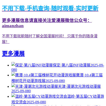
不用下载-手机查询-随时观看-实时更新
更多漫展信息请直接关注爱漫展微信公众号：
aimanzhan
不用下载就能随时了解全国漫展时间！ 只属于你的随身漫
展！
更多漫展
保定·第八届INF动漫展
2025-09-
08
0
鹰潭·10.4第三届
槐树花开动漫游戏展
2025-09-08
0
天津·漫潮次元游戏动漫展
2025-09-08
0
温岭·第五届CY动漫游
戏交流会
2025-09-08
0