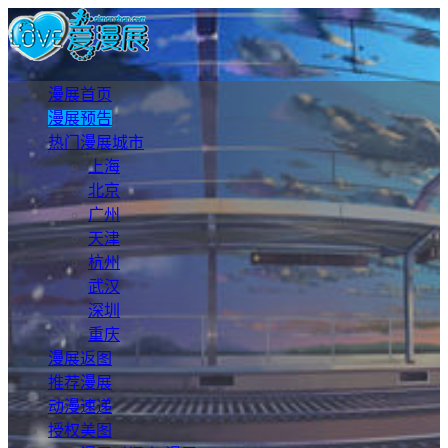
漫展首页
漫展预告
热门漫展城市
上海
北京
广州
天津
杭州
武汉
深圳
重庆
漫展返图
推荐漫展
动漫速递
授权美图