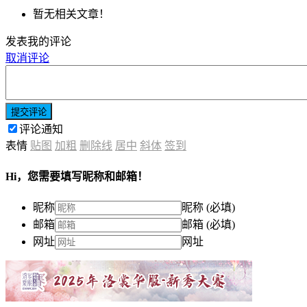
暂无相关文章！
发表我的评论
取消评论
提交评论
评论通知
表情
贴图
加粗
删除线
居中
斜体
签到
Hi，您需要填写昵称和邮箱！
昵称
昵称 (必填)
邮箱
邮箱 (必填)
网址
网址