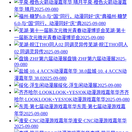
平泉·橙色火箭动漫嘉
年华 晴月
2025-09-08
0
福州·糖梦
6.0-与“国”同行，动漫同好“庆”典
2025-09-08
0
芜湖·第十
一届新次元微光青春动漫博览会
2025-09-08
0
芜湖·皖江THO同人
02 同调灵异传
2025-09-08
0
盘锦·ZHF第六届动漫展
2025-
09-08
0
盐城·10. 4 ACCN动
漫嘉年华 38.0
2025-09-08
0
绥化·浮生闲动漫展
2025-09-08
0
齐齐
哈尔·LOOKLOOK×YES!OK动漫游戏嘉年华
2025-09-08
0
东莞·第七届动漫游戏嘉
年华
2025-09-08
0
淮安·CNC动漫游戏嘉年华
2025-09-08
0