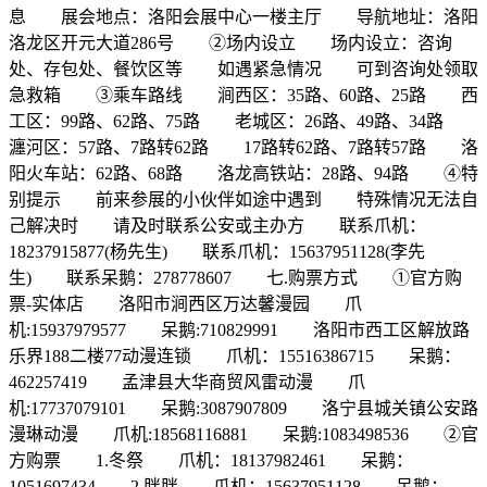
息 展会地点：洛阳会展中心一楼主厅 导航地址：洛阳
洛龙区开元大道286号 ②场内设立 场内设立：咨询
处、存包处、餐饮区等 如遇紧急情况 可到咨询处领取
急救箱 ③乘车路线 涧西区：35路、60路、25路 西
工区：99路、62路、75路 老城区：26路、49路、34路
瀍河区：57路、7路转62路 17路转62路、7路转57路 洛
阳火车站：62路、68路 洛龙高铁站：28路、94路 ④特
别提示 前来参展的小伙伴如途中遇到 特殊情况无法自
己解决时 请及时联系公安或主办方 联系爪机：
18237915877(杨先生) 联系爪机：15637951128(李先
生) 联系呆鹅：278778607
七.购票方式 ①官方购
票-实体店 洛阳市涧西区万达馨漫园 爪
机:15937979577 呆鹅:710829991 洛阳市西工区解放路
乐界188二楼77动漫连锁 爪机：15516386715 呆鹅：
462257419 孟津县大华商贸风雷动漫 爪
机:17737079101 呆鹅:3087907809 洛宁县城关镇公安路
漫琳动漫 爪机:18568116881 呆鹅:1083498536 ②官
方购票 1.冬祭 爪机：18137982461 呆鹅：
1051697434 2.胖胖 爪机：15637951128 呆鹅：