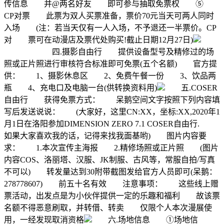
传信息 并@两名好友 即可参与抽取免票权 ⑤
CP对票 此票为双人买票准备，票价70元当天可两人同时
入场 (注：若当天仅有一人入场，不予退还一半票价。CP
对 票可在动漫店及票代处购买!截止日期12月27日)
四.摄影自由行 提供设备型号及精修过的场
照或正片照进行审核符合标准即可免票(五个名额) 官方提
供： 1、摄影休息区 2、免费午餐一份 3、饮品两
瓶 4、充电口及电脑一台(供转换资料用)
五.COSER
自由行 获得免票方式： 呆鹅空间文字按照下列内容填
写后发送说说： (大家好，这里CN:XX，坐标:XX,2020年1
月1日在洛阳参加DIMENSION ZERO 7.1 COSER自由行.
如果大家喜欢我的话，记得来找我面基哟) 图片内容要
求： 1.本次宣传主海报 2.精修场照或正片照 (图片
内容COS、洛丽塔、汉服、JK制服、古风等，常服自拍/写真
不可以) 转发量达到30附带截图发给官方人员即可(呆鹅：
278778607) 前五十名有效 注意事项： 这些线上赠
票活动，出发点是为小伙伴提供一定的乐趣和福利 故该票
名额不得恶意刷取，并转借、转卖 仅限个人本次漫展使
用，一经发现取消资格
六.场地信息 ①场地信