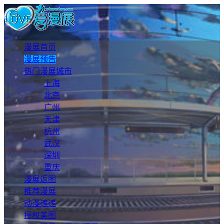
漫展首页
漫展预告
热门漫展城市
上海
北京
广州
天津
杭州
武汉
深圳
重庆
漫展返图
推荐漫展
动漫速递
授权美图