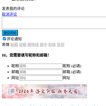
发表我的评论
取消评论
提交评论
评论通知
表情
贴图
加粗
删除线
居中
斜体
签到
Hi，您需要填写昵称和邮箱！
昵称
昵称 (必填)
邮箱
邮箱 (必填)
网址
网址