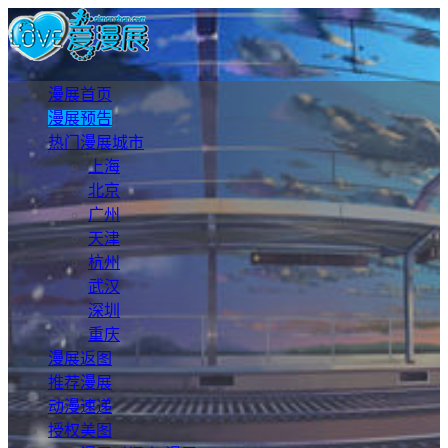
漫展首页
漫展预告
热门漫展城市
上海
北京
广州
天津
杭州
武汉
深圳
重庆
漫展返图
推荐漫展
动漫速递
授权美图