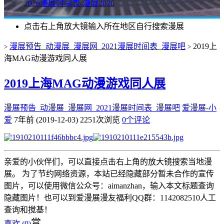
2026漫展时间表-漫展2026
点击右上角放大镜输入所在地区自行搜索漫展
漫展预告_动漫展_漫展网_2021漫展时间表_漫展吧
2019上
>
>
海MAG动漫游戏同人展
2019上海MAG动漫游戏同人展
漫展预告_动漫展_漫展网_2021漫展时间表_漫展吧
爱漫展-小
爱
7年前 (2019-12-03)
2251次浏览
0个评论
亲爱的小伙伴们，可以直接点击右上角的放大镜搜索当地漫
展。 为了节约网络资源，本站已经隐藏部分暂未合作的宣传
图片，可以使用微信公众号：aimanzhan，输入本文标题查询
隐藏图片！也可以到爱漫展漫友福利QQ群：1142082510人工
查询和搅基！
赏
喜欢 (
0
)