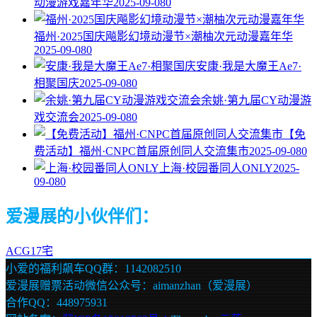
动漫游戏嘉年华
2025-09-08
0
福州·2025国庆飚影幻境动漫节×潮柚次元动漫嘉年华
2025-09-08
0
安康·我是大魔王Ae7·
相聚国庆
2025-09-08
0
余姚·第九届CY动漫游
戏交流会
2025-09-08
0
【免
费活动】福州·CNPC首届原创同人交流集市
2025-09-08
0
上海·校园番同人ONLY
2025-
09-08
0
爱漫展的小伙伴们：
ACG17宅
小爱的福利飙车QQ群：1142082510
爱漫展赠票活动微信公众号：aimanzhan（爱漫展）
合作QQ：448975931