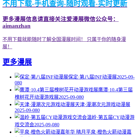
不用下载-手机查询-随时观看-实时更新
更多漫展信息请直接关注爱漫展微信公众号：
aimanzhan
不用下载就能随时了解全国漫展时间！ 只属于你的随身漫
展！
更多漫展
保定·第八届INF动漫展
2025-09-
08
0
鹰潭·10.4第三届
槐树花开动漫游戏展
2025-09-08
0
天津·漫潮次元游戏动漫展
2025-09-08
0
温岭·第五届CY动漫游
戏交流会
2025-09-08
0
平泉·橙色火箭动漫嘉