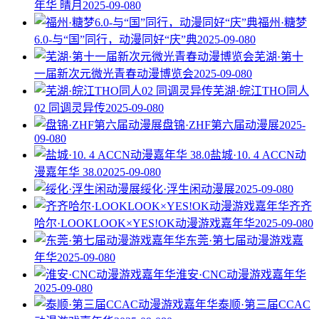
年华 晴月
2025-09-08
0
福州·糖梦
6.0-与“国”同行，动漫同好“庆”典
2025-09-08
0
芜湖·第十
一届新次元微光青春动漫博览会
2025-09-08
0
芜湖·皖江THO同人
02 同调灵异传
2025-09-08
0
盘锦·ZHF第六届动漫展
2025-
09-08
0
盐城·10. 4 ACCN动
漫嘉年华 38.0
2025-09-08
0
绥化·浮生闲动漫展
2025-09-08
0
齐齐
哈尔·LOOKLOOK×YES!OK动漫游戏嘉年华
2025-09-08
0
东莞·第七届动漫游戏嘉
年华
2025-09-08
0
淮安·CNC动漫游戏嘉年华
2025-09-08
0
泰顺·第三届CCAC