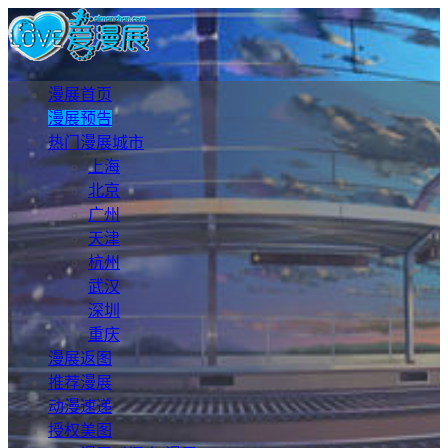
漫展首页
漫展预告
热门漫展城市
上海
北京
广州
天津
杭州
武汉
深圳
重庆
漫展返图
推荐漫展
动漫速递
授权美图