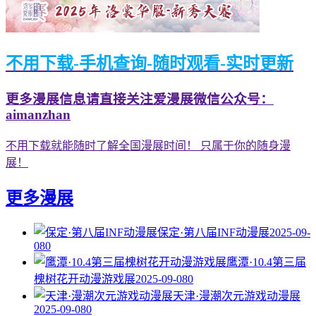
不用下载-手机查询-随时观看-实时更新
更多漫展信息请直接关注爱漫展微信公众号：
aimanzhan
不用下载就能随时了解全国漫展时间！ 只属于你的随身漫
展！
更多漫展
保定·第八届INF动漫展
2025-09-
08
0
鹰潭·10.4第三届
槐树花开动漫游戏展
2025-09-08
0
天津·漫潮次元游戏动漫展
2025-09-08
0