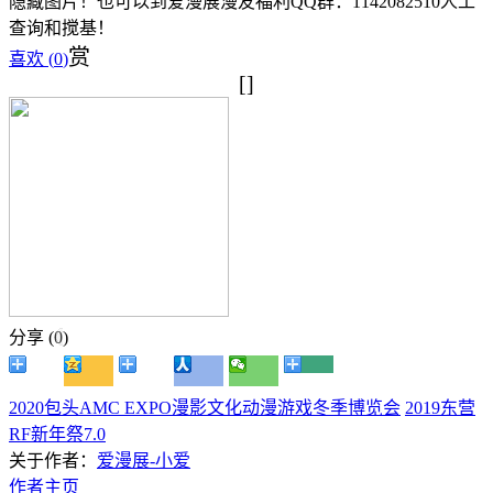
隐藏图片！也可以到爱漫展漫友福利QQ群：1142082510人工
查询和搅基！
赏
喜欢 (
0
)
[]
分享 (
0
)
2020包头AMC EXPO漫影文化动漫游戏冬季博览会
2019东营
RF新年祭7.0
关于作者：
爱漫展-小爱
作者主页