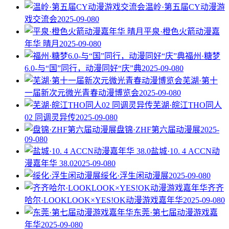
温岭·第五届CY动漫游
戏交流会
2025-09-08
0
平泉·橙色火箭动漫嘉
年华 晴月
2025-09-08
0
福州·糖梦
6.0-与“国”同行，动漫同好“庆”典
2025-09-08
0
芜湖·第十
一届新次元微光青春动漫博览会
2025-09-08
0
芜湖·皖江THO同人
02 同调灵异传
2025-09-08
0
盘锦·ZHF第六届动漫展
2025-
09-08
0
盐城·10. 4 ACCN动
漫嘉年华 38.0
2025-09-08
0
绥化·浮生闲动漫展
2025-09-08
0
齐齐
哈尔·LOOKLOOK×YES!OK动漫游戏嘉年华
2025-09-08
0
东莞·第七届动漫游戏嘉
年华
2025-09-08
0