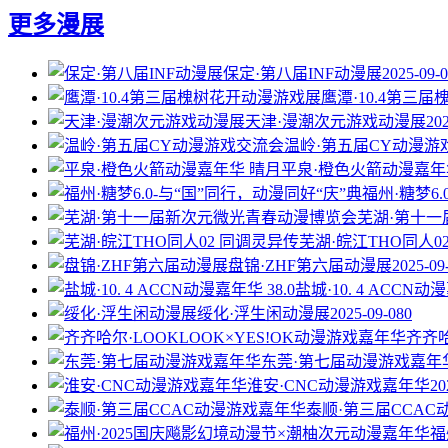
更多漫展
保定·第八届INF动漫展
2025-09-
鹰潭·10.4第三
天津·漫潮次元游戏动漫展
20
温岭·第五届CY动漫游
平泉·橙色火箭动漫嘉年
福州·糖梦6
芜湖·第十
芜湖·皖江THO同人0
盘锦·ZHF第六届动漫展
2025-09
盐城·10. 4 ACCN动漫
绥化·浮生闲动漫展
2025-09-08
0
齐齐哈
东莞·第七届动漫游戏嘉年
淮安·CNC动漫游戏嘉年华
20
泰顺·第三届CCA
福