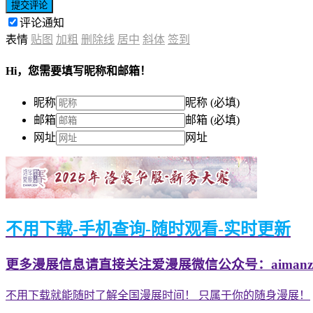
提交评论
评论通知
表情
贴图
加粗
删除线
居中
斜体
签到
Hi，您需要填写昵称和邮箱！
昵称
昵称 (必填)
邮箱
邮箱 (必填)
网址
网址
不用下载-手机查询-随时观看-实时更新
更多漫展信息请直接关注爱漫展微信公众号：aimanzh
不用下载就能随时了解全国漫展时间！ 只属于你的随身漫展！