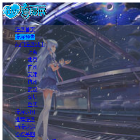
漫展首页
漫展预告
热门漫展城市
上海
北京
广州
天津
杭州
武汉
深圳
重庆
漫展返图
推荐漫展
动漫速递
授权美图