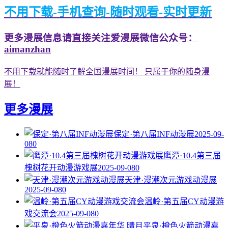
不用下载-手机查询-随时观看-实时更新
更多漫展信息请直接关注爱漫展微信公众号：
aimanzhan
不用下载就能随时了解全国漫展时间！ 只属于你的随身漫
展！
更多漫展
保定·第八届INF动漫展
2025-09-
08
0
鹰潭·10.4第三届
槐树花开动漫游戏展
2025-09-08
0
天津·漫潮次元游戏动漫展
2025-09-08
0
温岭·第五届CY动漫游
戏交流会
2025-09-08
0
平泉·橙色火箭动漫嘉