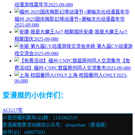
动漫游戏嘉年华
2025-09-08
0
福州·2025国庆飚影幻境动漫节×潮柚次元动漫嘉年华
2025-09-08
0
安康·我是大魔王Ae7·
相聚国庆
2025-09-08
0
余姚·第九届CY动漫游
戏交流会
2025-09-08
0
【免
费活动】福州·CNPC首届原创同人交流集市
2025-09-08
0
上海·校园番同人ONLY
2025-
09-08
0
爱漫展的小伙伴们：
ACG17宅
小爱的福利飙车QQ群：1142082510
爱漫展赠票活动微信公众号：aimanzhan（爱漫展）
合作QQ：448975931