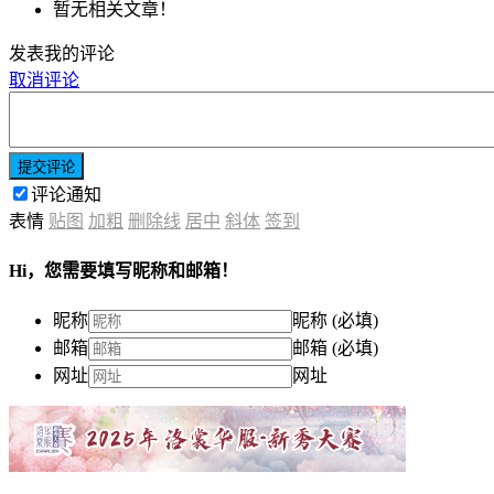
暂无相关文章！
发表我的评论
取消评论
提交评论
评论通知
表情
贴图
加粗
删除线
居中
斜体
签到
Hi，您需要填写昵称和邮箱！
昵称
昵称 (必填)
邮箱
邮箱 (必填)
网址
网址