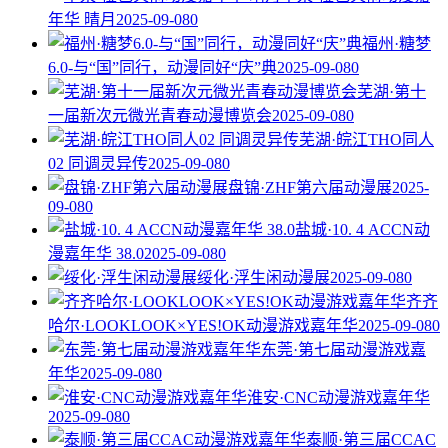
年华 晴月
2025-09-08
0
福州·糖梦
6.0-与“国”同行，动漫同好“庆”典
2025-09-08
0
芜湖·第十
一届新次元微光青春动漫博览会
2025-09-08
0
芜湖·皖江THO同人
02 同调灵异传
2025-09-08
0
盘锦·ZHF第六届动漫展
2025-
09-08
0
盐城·10. 4 ACCN动
漫嘉年华 38.0
2025-09-08
0
绥化·浮生闲动漫展
2025-09-08
0
齐齐
哈尔·LOOKLOOK×YES!OK动漫游戏嘉年华
2025-09-08
0
东莞·第七届动漫游戏嘉
年华
2025-09-08
0
淮安·CNC动漫游戏嘉年华
2025-09-08
0
泰顺·第三届CCAC