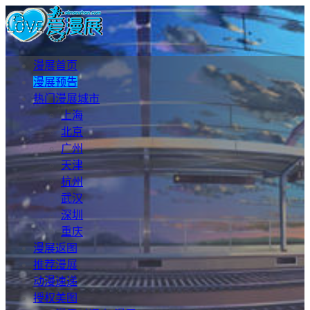
漫展首页
漫展预告
热门漫展城市
上海
北京
广州
天津
杭州
武汉
深圳
重庆
漫展返图
推荐漫展
动漫速递
授权美图