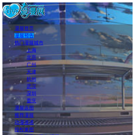
漫展首页
漫展预告
热门漫展城市
上海
北京
广州
天津
杭州
武汉
深圳
重庆
漫展返图
推荐漫展
动漫速递
授权美图