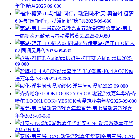
年华 晴月
2025-09-08
0
福州·糖梦
6.0-与“国”同行，动漫同好“庆”典
2025-09-08
0
芜湖·第十
一届新次元微光青春动漫博览会
2025-09-08
0
芜湖·皖江THO同人
02 同调灵异传
2025-09-08
0
盘锦·ZHF第六届动漫展
2025-
09-08
0
盐城·10. 4 ACCN动
漫嘉年华 38.0
2025-09-08
0
绥化·浮生闲动漫展
2025-09-08
0
齐齐
哈尔·LOOKLOOK×YES!OK动漫游戏嘉年华
2025-09-08
0
东莞·第七届动漫游戏嘉
年华
2025-09-08
0
淮安·CNC动漫游戏嘉年华
2025-09-08
0
泰顺·第三届CCAC