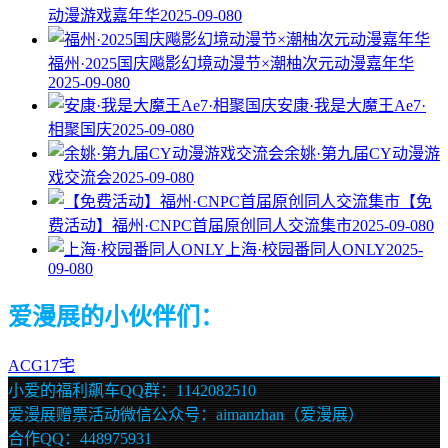
动漫游戏嘉年华
2025-09-08
0
福州·2025国庆飚影幻境动漫节×潮柚次元动漫嘉年华
2025-09-08
0
安康·我是大魔王Ae7·
相聚国庆
2025-09-08
0
余姚·第九届CY动漫游
戏交流会
2025-09-08
0
【免
费活动】福州·CNPC首届原创同人交流集市
2025-09-08
0
上海·校园番同人ONLY
2025-
09-08
0
爱漫展的小伙伴们：
ACG17宅
小爱的福利飙车QQ群：1142082510
爱漫展赠票活动微信公众号：aimanzhan（爱漫展）
合作QQ：448975931