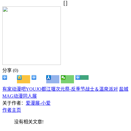
[]
分享 (
0
)
有家动漫吧YOUJO都江堰次元祭-反季节战士＆温泉派对
盐城
MAG动漫同人展
关于作者：
爱漫展-小爱
作者主页
没有相关文章!