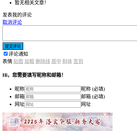
暂无相关文章！
发表我的评论
取消评论
提交评论
评论通知
表情
贴图
加粗
删除线
居中
斜体
签到
Hi，您需要填写昵称和邮箱！
昵称
昵称 (必填)
邮箱
邮箱 (必填)
网址
网址