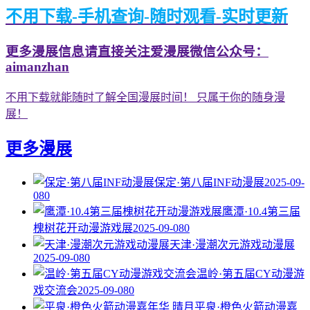
不用下载-手机查询-随时观看-实时更新
更多漫展信息请直接关注爱漫展微信公众号：
aimanzhan
不用下载就能随时了解全国漫展时间！ 只属于你的随身漫
展！
更多漫展
保定·第八届INF动漫展
2025-09-
08
0
鹰潭·10.4第三届
槐树花开动漫游戏展
2025-09-08
0
天津·漫潮次元游戏动漫展
2025-09-08
0
温岭·第五届CY动漫游
戏交流会
2025-09-08
0
平泉·橙色火箭动漫嘉