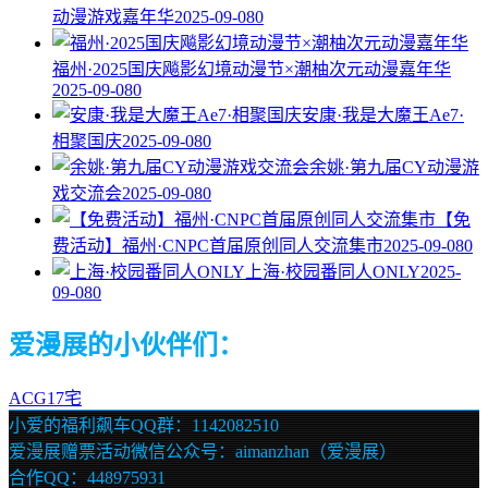
动漫游戏嘉年华
2025-09-08
0
福州·2025国庆飚影幻境动漫节×潮柚次元动漫嘉年华
2025-09-08
0
安康·我是大魔王Ae7·
相聚国庆
2025-09-08
0
余姚·第九届CY动漫游
戏交流会
2025-09-08
0
【免
费活动】福州·CNPC首届原创同人交流集市
2025-09-08
0
上海·校园番同人ONLY
2025-
09-08
0
爱漫展的小伙伴们：
ACG17宅
小爱的福利飙车QQ群：1142082510
爱漫展赠票活动微信公众号：aimanzhan（爱漫展）
合作QQ：448975931