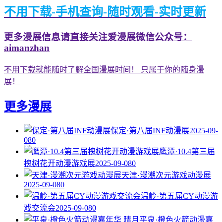
不用下载-手机查询-随时观看-实时更新
更多漫展信息请直接关注爱漫展微信公众号：
aimanzhan
不用下载就能随时了解全国漫展时间！ 只属于你的随身漫
展！
更多漫展
保定·第八届INF动漫展
2025-09-
08
0
鹰潭·10.4第三届
槐树花开动漫游戏展
2025-09-08
0
天津·漫潮次元游戏动漫展
2025-09-08
0
温岭·第五届CY动漫游
戏交流会
2025-09-08
0
平泉·橙色火箭动漫嘉