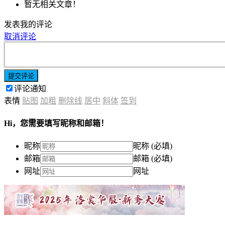
暂无相关文章！
发表我的评论
取消评论
提交评论
评论通知
表情
贴图
加粗
删除线
居中
斜体
签到
Hi，您需要填写昵称和邮箱！
昵称
昵称 (必填)
邮箱
邮箱 (必填)
网址
网址