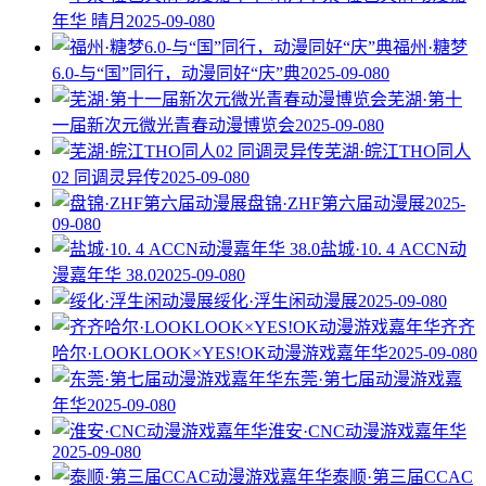
年华 晴月
2025-09-08
0
福州·糖梦
6.0-与“国”同行，动漫同好“庆”典
2025-09-08
0
芜湖·第十
一届新次元微光青春动漫博览会
2025-09-08
0
芜湖·皖江THO同人
02 同调灵异传
2025-09-08
0
盘锦·ZHF第六届动漫展
2025-
09-08
0
盐城·10. 4 ACCN动
漫嘉年华 38.0
2025-09-08
0
绥化·浮生闲动漫展
2025-09-08
0
齐齐
哈尔·LOOKLOOK×YES!OK动漫游戏嘉年华
2025-09-08
0
东莞·第七届动漫游戏嘉
年华
2025-09-08
0
淮安·CNC动漫游戏嘉年华
2025-09-08
0
泰顺·第三届CCAC