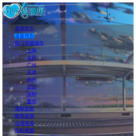
漫展首页
漫展预告
热门漫展城市
上海
北京
广州
天津
杭州
武汉
深圳
重庆
漫展返图
推荐漫展
动漫速递
授权美图