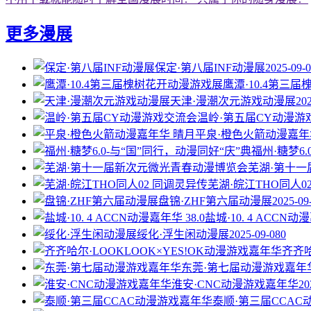
更多漫展
保定·第八届INF动漫展
2025-09-
鹰潭·10.4第三
天津·漫潮次元游戏动漫展
20
温岭·第五届CY动漫游
平泉·橙色火箭动漫嘉年
福州·糖梦6
芜湖·第十
芜湖·皖江THO同人0
盘锦·ZHF第六届动漫展
2025-09
盐城·10. 4 ACCN动漫
绥化·浮生闲动漫展
2025-09-08
0
齐齐哈
东莞·第七届动漫游戏嘉年
淮安·CNC动漫游戏嘉年华
20
泰顺·第三届CCA