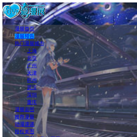
漫展首页
漫展预告
热门漫展城市
上海
北京
广州
天津
杭州
武汉
深圳
重庆
漫展返图
推荐漫展
动漫速递
授权美图