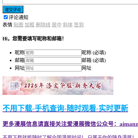
提交评论
评论通知
表情
贴图
加粗
删除线
居中
斜体
签到
Hi，您需要填写昵称和邮箱！
昵称
昵称 (必填)
邮箱
邮箱 (必填)
网址
网址
不用下载-手机查询-随时观看-实时更新
更多漫展信息请直接关注爱漫展微信公众号：aimanzh
不用下载就能随时了解全国漫展时间！ 只属于你的随身漫展！