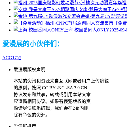
福
安康·我是大魔王Ae7·
余姚·第九届CY动漫游
【免费
上海·校园番同人ONLY
2025-09-
爱漫展的小伙伴们：
ACG17宅
爱漫展版权声明
本站的资讯和资源来自互联网或者用户上传编辑
的原创，按照 CC BY -NC -SA 3.0 CN
协议发布和共享，转载或引用本站文章
应遵循相同协议。如果有侵犯版权的资
源请尽快联系编辑，我们会在24h内删
除有争议的资源。
爱漫展推荐