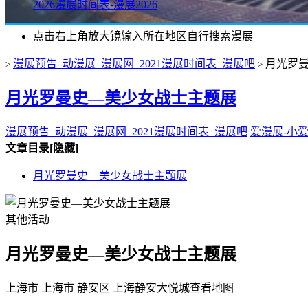
2026漫展时间表-漫展2026
点击右上角放大镜输入所在地区自行搜索漫展
漫展预告_动漫展_漫展网_2021漫展时间表_漫展吧
月光罗
>
>
月光罗曼史—美少女战士主题展
漫展预告_动漫展_漫展网_2021漫展时间表_漫展吧
爱漫展-小
文章目录
[隐藏]
月光罗曼史—美少女战士主题展
其他活动
月光罗曼史—美少女战士主题展
上海市 上海市 静安区 上海静安大悦城
查看地图