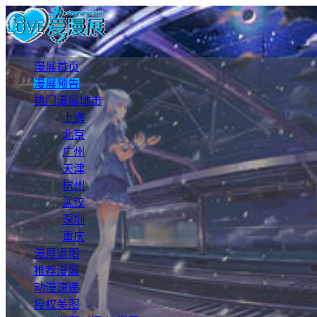
漫展首页
漫展预告
热门漫展城市
上海
北京
广州
天津
杭州
武汉
深圳
重庆
漫展返图
推荐漫展
动漫速递
授权美图