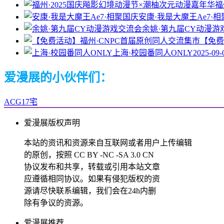
福
安康·我是大魔王Ae7·
余姚·第九届CY动漫游
【免费
上海·校园番同人ONLY
2025-09-
爱漫展的小伙伴们：
ACG17宅
爱漫展版权声明
本站的资讯和资源来自互联网或者用户上传编辑
的原创，按照 CC BY -NC -SA 3.0 CN
协议发布和共享，转载或引用本站文章
应遵循相同协议。如果有侵犯版权的资
源请尽快联系编辑，我们会在24h内删
除有争议的资源。
爱漫展推荐