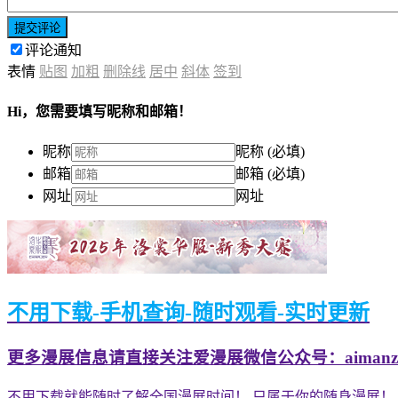
提交评论
评论通知
表情
贴图
加粗
删除线
居中
斜体
签到
Hi，您需要填写昵称和邮箱！
昵称
昵称 (必填)
邮箱
邮箱 (必填)
网址
网址
不用下载-手机查询-随时观看-实时更新
更多漫展信息请直接关注爱漫展微信公众号：aimanzh
不用下载就能随时了解全国漫展时间！ 只属于你的随身漫展！