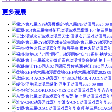
更多漫展
保定·第八届INF动漫展
2025-09-
鹰潭·10.4第三
天津·漫潮次元游戏动漫展
20
温岭·第五届CY动漫游
平泉·橙色火箭动漫嘉年
福州·糖梦6
芜湖·第十
芜湖·皖江THO同人0
盘锦·ZHF第六届动漫展
2025-09
盐城·10. 4 ACCN动漫
绥化·浮生闲动漫展
2025-09-08
0
齐齐哈
东莞·第七届动漫游戏嘉年
淮安·CNC动漫游戏嘉年华
20
泰顺·第三届CCA