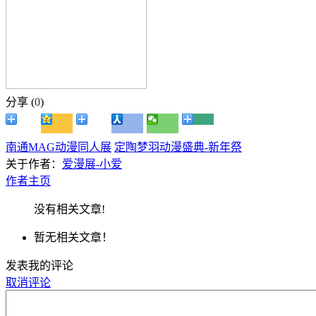
分享 (
0
)
南通MAG动漫同人展
定陶梦羽动漫盛典-新年祭
关于作者：
爱漫展-小爱
作者主页
没有相关文章!
暂无相关文章！
发表我的评论
取消评论