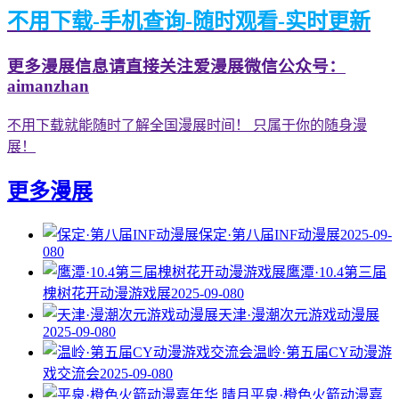
不用下载-手机查询-随时观看-实时更新
更多漫展信息请直接关注爱漫展微信公众号：
aimanzhan
不用下载就能随时了解全国漫展时间！ 只属于你的随身漫
展！
更多漫展
保定·第八届INF动漫展
2025-09-
08
0
鹰潭·10.4第三届
槐树花开动漫游戏展
2025-09-08
0
天津·漫潮次元游戏动漫展
2025-09-08
0
温岭·第五届CY动漫游
戏交流会
2025-09-08
0
平泉·橙色火箭动漫嘉