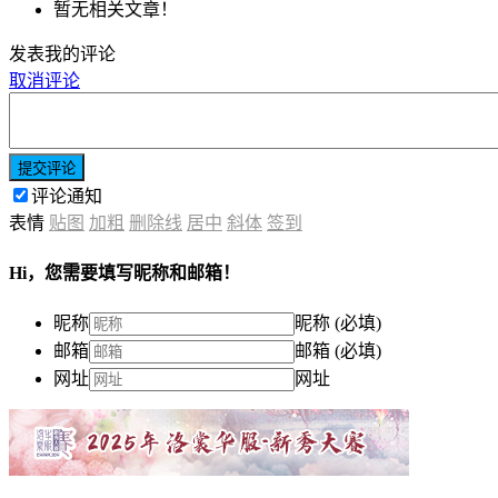
暂无相关文章！
发表我的评论
取消评论
提交评论
评论通知
表情
贴图
加粗
删除线
居中
斜体
签到
Hi，您需要填写昵称和邮箱！
昵称
昵称 (必填)
邮箱
邮箱 (必填)
网址
网址