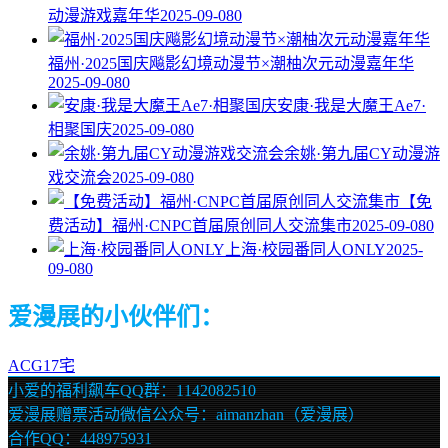
动漫游戏嘉年华
2025-09-08
0
福州·2025国庆飚影幻境动漫节×潮柚次元动漫嘉年华
2025-09-08
0
安康·我是大魔王Ae7·
相聚国庆
2025-09-08
0
余姚·第九届CY动漫游
戏交流会
2025-09-08
0
【免
费活动】福州·CNPC首届原创同人交流集市
2025-09-08
0
上海·校园番同人ONLY
2025-
09-08
0
爱漫展的小伙伴们：
ACG17宅
小爱的福利飙车QQ群：1142082510
爱漫展赠票活动微信公众号：aimanzhan（爱漫展）
合作QQ：448975931