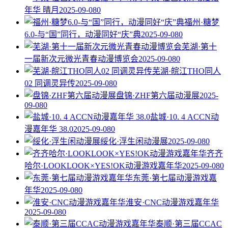
年华 晴月
2025-09-08
0
福州·糖梦
6.0-与“国”同行，动漫同好“庆”典
2025-09-08
0
芜湖·第十
一届新次元微光青春动漫博览会
2025-09-08
0
芜湖·皖江THO同人
02 同调灵异传
2025-09-08
0
盘锦·ZHF第六届动漫展
2025-
09-08
0
盐城·10. 4 ACCN动
漫嘉年华 38.0
2025-09-08
0
绥化·浮生闲动漫展
2025-09-08
0
齐齐
哈尔·LOOKLOOK×YES!OK动漫游戏嘉年华
2025-09-08
0
东莞·第七届动漫游戏嘉
年华
2025-09-08
0
淮安·CNC动漫游戏嘉年华
2025-09-08
0
泰顺·第三届CCAC