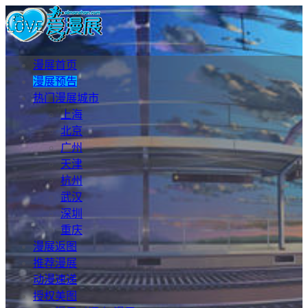
漫展首页
漫展预告
热门漫展城市
上海
北京
广州
天津
杭州
武汉
深圳
重庆
漫展返图
推荐漫展
动漫速递
授权美图