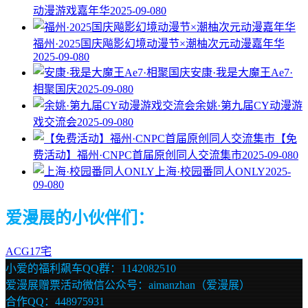
动漫游戏嘉年华
2025-09-08
0
福州·2025国庆飚影幻境动漫节×潮柚次元动漫嘉年华
2025-09-08
0
安康·我是大魔王Ae7·
相聚国庆
2025-09-08
0
余姚·第九届CY动漫游
戏交流会
2025-09-08
0
【免
费活动】福州·CNPC首届原创同人交流集市
2025-09-08
0
上海·校园番同人ONLY
2025-
09-08
0
爱漫展的小伙伴们：
ACG17宅
小爱的福利飙车QQ群：1142082510
爱漫展赠票活动微信公众号：aimanzhan（爱漫展）
合作QQ：448975931