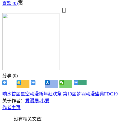
赏
喜欢 (
0
)
[]
分享 (
0
)
响水首届星空动漫新年狂欢祭
第19届梦羽动漫盛典FDC19
关于作者：
爱漫展-小爱
作者主页
没有相关文章!