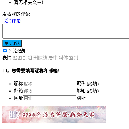
暂无相关文章！
发表我的评论
取消评论
提交评论
评论通知
表情
贴图
加粗
删除线
居中
斜体
签到
Hi，您需要填写昵称和邮箱！
昵称
昵称 (必填)
邮箱
邮箱 (必填)
网址
网址