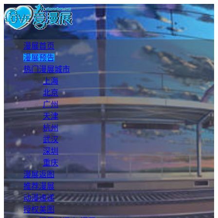
漫展首页
漫展预告
热门漫展城市
上海
北京
广州
天津
杭州
武汉
深圳
重庆
漫展返图
推荐漫展
动漫速递
授权美图