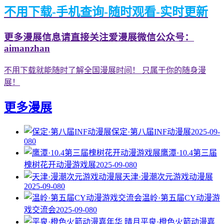
不用下载-手机查询-随时观看-实时更新
更多漫展信息请直接关注爱漫展微信公众号：
aimanzhan
不用下载就能随时了解全国漫展时间！ 只属于你的随身漫
展！
更多漫展
保定·第八届INF动漫展
2025-09-
08
0
鹰潭·10.4第三届
槐树花开动漫游戏展
2025-09-08
0
天津·漫潮次元游戏动漫展
2025-09-08
0
温岭·第五届CY动漫游
戏交流会
2025-09-08
0
平泉·橙色火箭动漫嘉