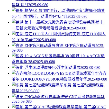
年华 晴月
2025-09-08
0
福州·糖梦
6.0-与“国”同行，动漫同好“庆”典
2025-09-08
0
芜湖·第十
一届新次元微光青春动漫博览会
2025-09-08
0
芜湖·皖江THO同人
02 同调灵异传
2025-09-08
0
盘锦·ZHF第六届动漫展
2025-
09-08
0
盐城·10. 4 ACCN动
漫嘉年华 38.0
2025-09-08
0
绥化·浮生闲动漫展
2025-09-08
0
齐齐
哈尔·LOOKLOOK×YES!OK动漫游戏嘉年华
2025-09-08
0
东莞·第七届动漫游戏嘉
年华
2025-09-08
0
淮安·CNC动漫游戏嘉年华
2025-09-08
0
泰顺·第三届CCAC