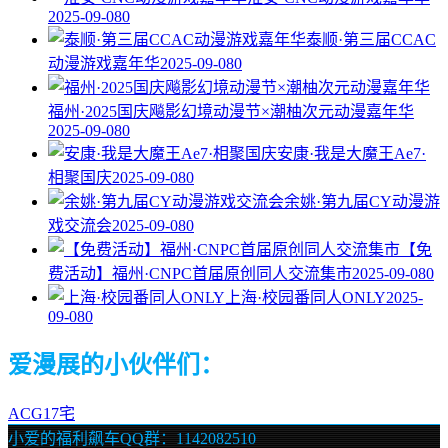
2025-09-08
0
泰顺·第三届CCAC
动漫游戏嘉年华
2025-09-08
0
福州·2025国庆飚影幻境动漫节×潮柚次元动漫嘉年华
2025-09-08
0
安康·我是大魔王Ae7·
相聚国庆
2025-09-08
0
余姚·第九届CY动漫游
戏交流会
2025-09-08
0
【免
费活动】福州·CNPC首届原创同人交流集市
2025-09-08
0
上海·校园番同人ONLY
2025-
09-08
0
爱漫展的小伙伴们：
ACG17宅
小爱的福利飙车QQ群：1142082510