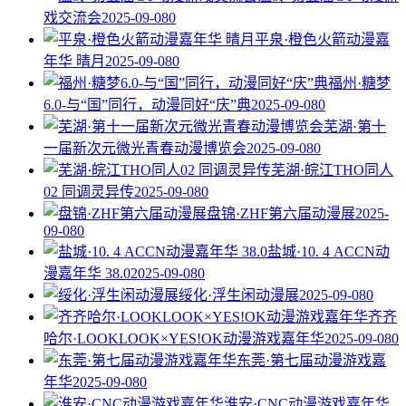
戏交流会
2025-09-08
0
平泉·橙色火箭动漫嘉
年华 晴月
2025-09-08
0
福州·糖梦
6.0-与“国”同行，动漫同好“庆”典
2025-09-08
0
芜湖·第十
一届新次元微光青春动漫博览会
2025-09-08
0
芜湖·皖江THO同人
02 同调灵异传
2025-09-08
0
盘锦·ZHF第六届动漫展
2025-
09-08
0
盐城·10. 4 ACCN动
漫嘉年华 38.0
2025-09-08
0
绥化·浮生闲动漫展
2025-09-08
0
齐齐
哈尔·LOOKLOOK×YES!OK动漫游戏嘉年华
2025-09-08
0
东莞·第七届动漫游戏嘉
年华
2025-09-08
0
淮安·CNC动漫游戏嘉年华