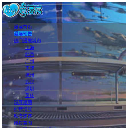
漫展首页
漫展预告
热门漫展城市
上海
北京
广州
天津
杭州
武汉
深圳
重庆
漫展返图
推荐漫展
动漫速递
授权美图