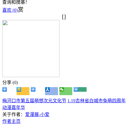
查询和搅基！
赏
喜欢 (
0
)
[]
分享 (
0
)
梅河口市第五届萌想次元文化节
1.19吉林省白城市兔萌四周年
动漫嘉年华
关于作者：
爱漫展-小爱
作者主页