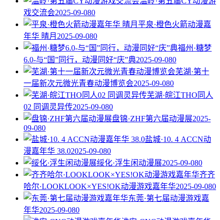
温岭·第五届CY动漫游
戏交流会
2025-09-08
0
平泉·橙色火箭动漫嘉
年华 晴月
2025-09-08
0
福州·糖梦
6.0-与“国”同行，动漫同好“庆”典
2025-09-08
0
芜湖·第十
一届新次元微光青春动漫博览会
2025-09-08
0
芜湖·皖江THO同人
02 同调灵异传
2025-09-08
0
盘锦·ZHF第六届动漫展
2025-
09-08
0
盐城·10. 4 ACCN动
漫嘉年华 38.0
2025-09-08
0
绥化·浮生闲动漫展
2025-09-08
0
齐齐
哈尔·LOOKLOOK×YES!OK动漫游戏嘉年华
2025-09-08
0
东莞·第七届动漫游戏嘉
年华
2025-09-08
0