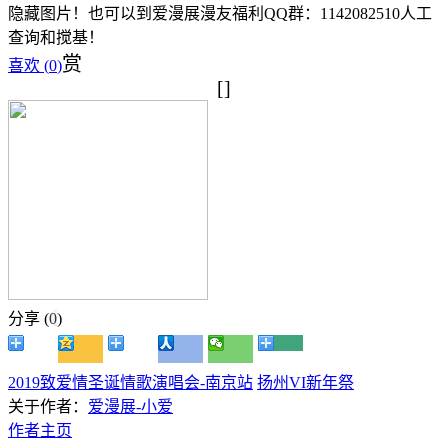
隐藏图片！也可以到爱漫展漫友福利QQ群：1142082510人工
查询和搅基！
赏
喜欢 (
0
)
[]
分享 (
0
)
2019致爱情圣诞情歌演唱会-南京站
扬州VI新年祭
关于作者：
爱漫展-小爱
作者主页