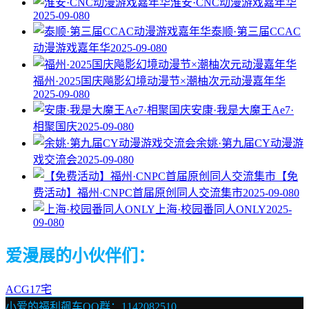
淮安·CNC动漫游戏嘉年华
2025-09-08
0
泰顺·第三届CCAC
动漫游戏嘉年华
2025-09-08
0
福州·2025国庆飚影幻境动漫节×潮柚次元动漫嘉年华
2025-09-08
0
安康·我是大魔王Ae7·
相聚国庆
2025-09-08
0
余姚·第九届CY动漫游
戏交流会
2025-09-08
0
【免
费活动】福州·CNPC首届原创同人交流集市
2025-09-08
0
上海·校园番同人ONLY
2025-
09-08
0
爱漫展的小伙伴们：
ACG17宅
小爱的福利飙车QQ群：1142082510