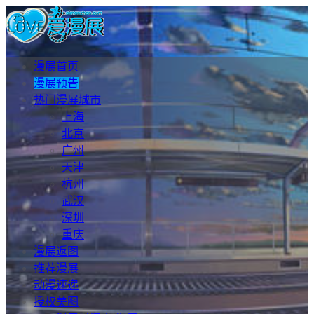
漫展首页
漫展预告
热门漫展城市
上海
北京
广州
天津
杭州
武汉
深圳
重庆
漫展返图
推荐漫展
动漫速递
授权美图