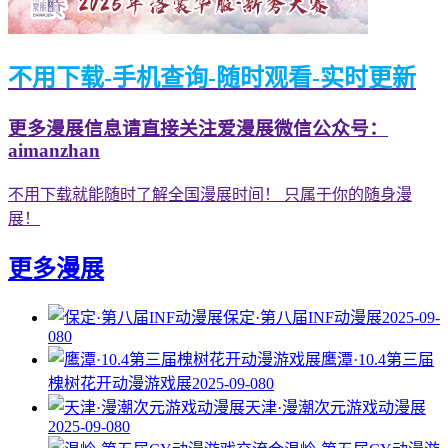
不用下载-手机查询-随时观看-实时更新
更多漫展信息请直接关注爱漫展微信公众号：
aimanzhan
不用下载就能随时了解全国漫展时间！ 只属于你的随身漫
展！
更多漫展
保定·第八届INF动漫展
2025-09-
08
0
鹰潭·10.4第三届
槐树花开动漫游戏展
2025-09-08
0
天津·漫潮次元游戏动漫展
2025-09-08
0