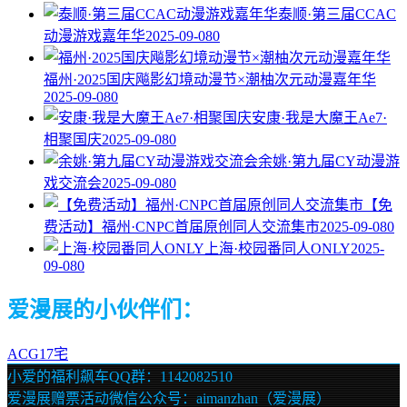
泰顺·第三届CCAC
动漫游戏嘉年华
2025-09-08
0
福州·2025国庆飚影幻境动漫节×潮柚次元动漫嘉年华
2025-09-08
0
安康·我是大魔王Ae7·
相聚国庆
2025-09-08
0
余姚·第九届CY动漫游
戏交流会
2025-09-08
0
【免
费活动】福州·CNPC首届原创同人交流集市
2025-09-08
0
上海·校园番同人ONLY
2025-
09-08
0
爱漫展的小伙伴们：
ACG17宅
小爱的福利飙车QQ群：1142082510
爱漫展赠票活动微信公众号：aimanzhan（爱漫展）