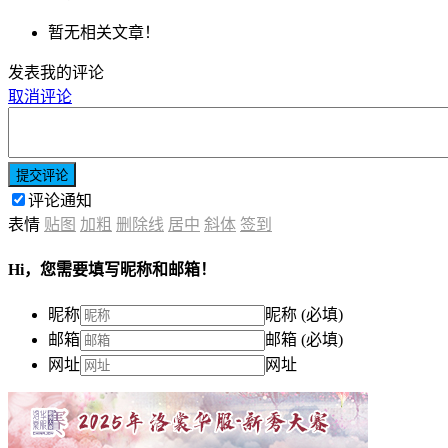
暂无相关文章！
发表我的评论
取消评论
提交评论
评论通知
表情
贴图
加粗
删除线
居中
斜体
签到
Hi，您需要填写昵称和邮箱！
昵称
昵称 (必填)
邮箱
邮箱 (必填)
网址
网址