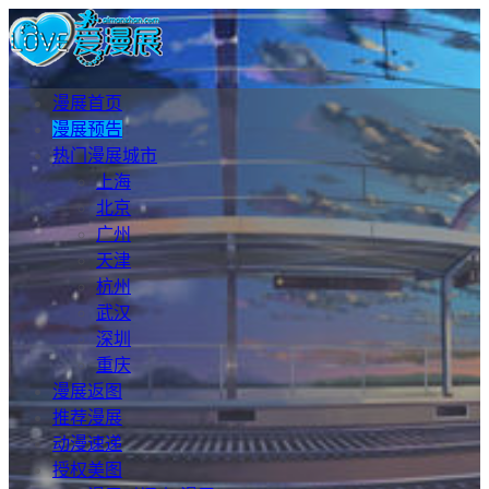
漫展首页
漫展预告
热门漫展城市
上海
北京
广州
天津
杭州
武汉
深圳
重庆
漫展返图
推荐漫展
动漫速递
授权美图