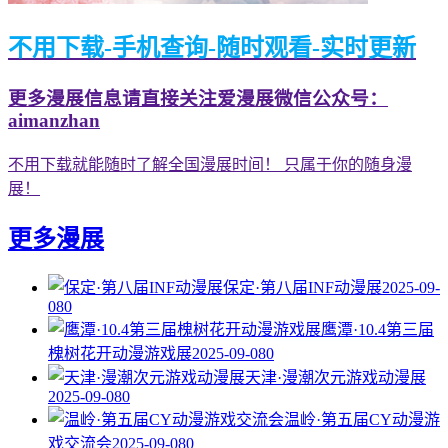
不用下载-手机查询-随时观看-实时更新
更多漫展信息请直接关注爱漫展微信公众号：
aimanzhan
不用下载就能随时了解全国漫展时间！ 只属于你的随身漫
展！
更多漫展
保定·第八届INF动漫展
2025-09-
08
0
鹰潭·10.4第三届
槐树花开动漫游戏展
2025-09-08
0
天津·漫潮次元游戏动漫展
2025-09-08
0
温岭·第五届CY动漫游
戏交流会
2025-09-08
0