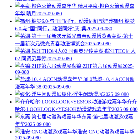
平泉·橙色火箭动漫嘉
年华 晴月
2025-09-08
0
福州·糖梦
6.0-与“国”同行，动漫同好“庆”典
2025-09-08
0
芜湖·第十
一届新次元微光青春动漫博览会
2025-09-08
0
芜湖·皖江THO同人
02 同调灵异传
2025-09-08
0
盘锦·ZHF第六届动漫展
2025-
09-08
0
盐城·10. 4 ACCN动
漫嘉年华 38.0
2025-09-08
0
绥化·浮生闲动漫展
2025-09-08
0
齐齐
哈尔·LOOKLOOK×YES!OK动漫游戏嘉年华
2025-09-08
0
东莞·第七届动漫游戏嘉
年华
2025-09-08
0
淮安·CNC动漫游戏嘉年华
2025-09-08
0