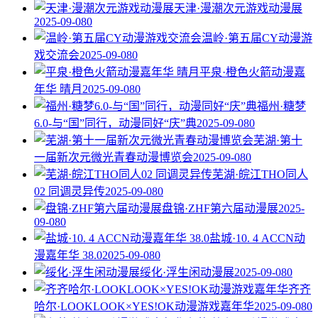
天津·漫潮次元游戏动漫展
2025-09-08
0
温岭·第五届CY动漫游
戏交流会
2025-09-08
0
平泉·橙色火箭动漫嘉
年华 晴月
2025-09-08
0
福州·糖梦
6.0-与“国”同行，动漫同好“庆”典
2025-09-08
0
芜湖·第十
一届新次元微光青春动漫博览会
2025-09-08
0
芜湖·皖江THO同人
02 同调灵异传
2025-09-08
0
盘锦·ZHF第六届动漫展
2025-
09-08
0
盐城·10. 4 ACCN动
漫嘉年华 38.0
2025-09-08
0
绥化·浮生闲动漫展
2025-09-08
0
齐齐
哈尔·LOOKLOOK×YES!OK动漫游戏嘉年华
2025-09-08
0