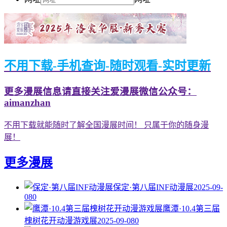
不用下载-手机查询-随时观看-实时更新
更多漫展信息请直接关注爱漫展微信公众号：
aimanzhan
不用下载就能随时了解全国漫展时间！ 只属于你的随身漫
展！
更多漫展
保定·第八届INF动漫展
2025-09-
08
0
鹰潭·10.4第三届
槐树花开动漫游戏展
2025-09-08
0