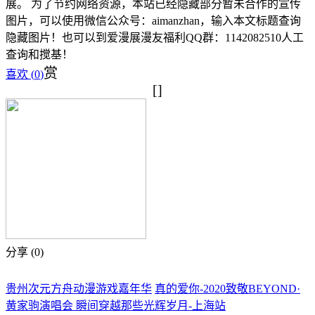
展。 为了节约网络资源，本站已经隐藏部分暂未合作的宣传
图片，可以使用微信公众号：aimanzhan，输入本文标题查询
隐藏图片！也可以到爱漫展漫友福利QQ群：1142082510人工
查询和搅基！
赏
喜欢 (
0
)
[]
分享 (
0
)
贵州次元方舟动漫游戏嘉年华
真的爱你-2020致敬BEYOND·
黄家驹演唱会 瞬间穿越那些光辉岁月-上海站