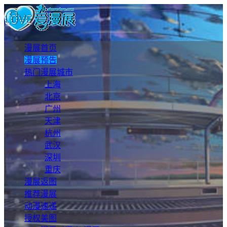
漫展首页
漫展预告
热门漫展城市
上海
北京
广州
天津
杭州
武汉
深圳
重庆
漫展返图
推荐漫展
动漫速递
授权美图