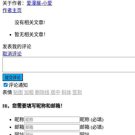
关于作者：
爱漫展-小爱
作者主页
没有相关文章!
暂无相关文章！
发表我的评论
取消评论
提交评论
评论通知
表情
贴图
加粗
删除线
居中
斜体
签到
Hi，您需要填写昵称和邮箱！
昵称
昵称 (必填)
邮箱
邮箱 (必填)
网址
网址