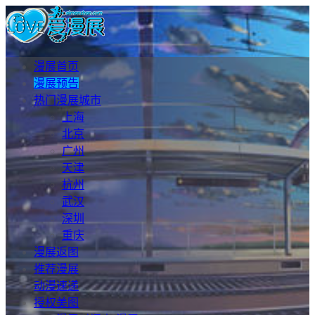
漫展首页
漫展预告
热门漫展城市
上海
北京
广州
天津
杭州
武汉
深圳
重庆
漫展返图
推荐漫展
动漫速递
授权美图