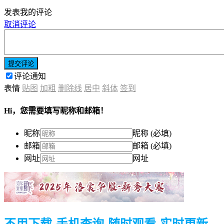
发表我的评论
取消评论
提交评论
评论通知
表情
贴图
加粗
删除线
居中
斜体
签到
Hi，您需要填写昵称和邮箱！
昵称
昵称 (必填)
邮箱
邮箱 (必填)
网址
网址