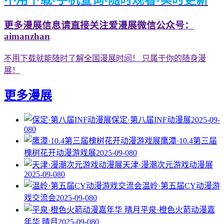
不用下载-手机查询-随时观看-实时更新
更多漫展信息请直接关注爱漫展微信公众号：
aimanzhan
不用下载就能随时了解全国漫展时间！ 只属于你的随身漫
展！
更多漫展
保定·第八届INF动漫展
2025-09-
08
0
鹰潭·10.4第三届
槐树花开动漫游戏展
2025-09-08
0
天津·漫潮次元游戏动漫展
2025-09-08
0
温岭·第五届CY动漫游
戏交流会
2025-09-08
0
平泉·橙色火箭动漫嘉
年华 晴月
2025-09-08
0