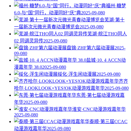
福州·糖梦
6.0-与“国”同行，动漫同好“庆”典
2025-09-08
0
芜湖·第十
一届新次元微光青春动漫博览会
2025-09-08
0
芜湖·皖江THO同人
02 同调灵异传
2025-09-08
0
盘锦·ZHF第六届动漫展
2025-
09-08
0
盐城·10. 4 ACCN动
漫嘉年华 38.0
2025-09-08
0
绥化·浮生闲动漫展
2025-09-08
0
齐齐
哈尔·LOOKLOOK×YES!OK动漫游戏嘉年华
2025-09-08
0
东莞·第七届动漫游戏嘉
年华
2025-09-08
0
淮安·CNC动漫游戏嘉年华
2025-09-08
0
泰顺·第三届CCAC
动漫游戏嘉年华
2025-09-08
0