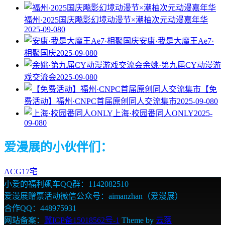
福州·2025国庆飚影幻境动漫节×潮柚次元动漫嘉年华
2025-09-08
0
安康·我是大魔王Ae7·
相聚国庆
2025-09-08
0
余姚·第九届CY动漫游
戏交流会
2025-09-08
0
【免
费活动】福州·CNPC首届原创同人交流集市
2025-09-08
0
上海·校园番同人ONLY
2025-
09-08
0
爱漫展的小伙伴们：
ACG17宅
小爱的福利飙车QQ群：1142082510
爱漫展赠票活动微信公众号：aimanzhan（爱漫展）
合作QQ：448975931
网站备案：
冀ICP备15018562号-1
Theme by
云落