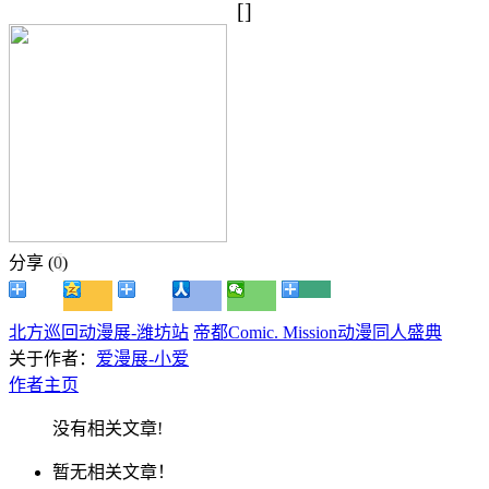
[]
分享 (
0
)
北方巡回动漫展-潍坊站
帝都Comic. Mission动漫同人盛典
关于作者：
爱漫展-小爱
作者主页
没有相关文章!
暂无相关文章！