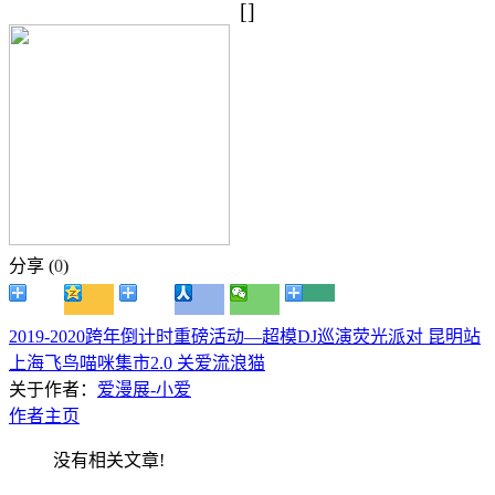
[]
分享 (
0
)
2019-2020跨年倒计时重磅活动—超模DJ巡演荧光派对 昆明站
上海飞鸟喵咪集市2.0 关爱流浪猫
关于作者：
爱漫展-小爱
作者主页
没有相关文章!