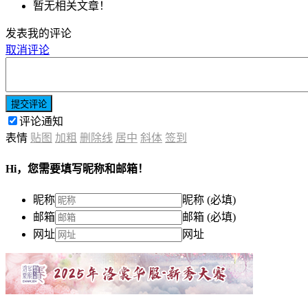
暂无相关文章！
发表我的评论
取消评论
提交评论
评论通知
表情
贴图
加粗
删除线
居中
斜体
签到
Hi，您需要填写昵称和邮箱！
昵称
昵称 (必填)
邮箱
邮箱 (必填)
网址
网址