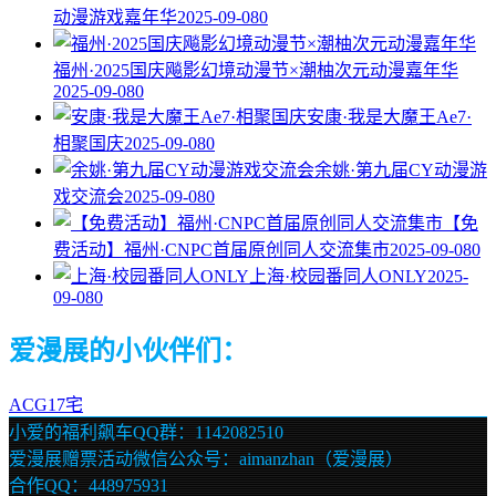
动漫游戏嘉年华
2025-09-08
0
福州·2025国庆飚影幻境动漫节×潮柚次元动漫嘉年华
2025-09-08
0
安康·我是大魔王Ae7·
相聚国庆
2025-09-08
0
余姚·第九届CY动漫游
戏交流会
2025-09-08
0
【免
费活动】福州·CNPC首届原创同人交流集市
2025-09-08
0
上海·校园番同人ONLY
2025-
09-08
0
爱漫展的小伙伴们：
ACG17宅
小爱的福利飙车QQ群：1142082510
爱漫展赠票活动微信公众号：aimanzhan（爱漫展）
合作QQ：448975931