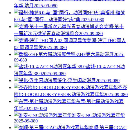
年华 晴月
2025-09-08
0
福州·糖梦
6.0-与“国”同行，动漫同好“庆”典
2025-09-08
0
芜湖·第十
一届新次元微光青春动漫博览会
2025-09-08
0
芜湖·皖江THO同人
02 同调灵异传
2025-09-08
0
盘锦·ZHF第六届动漫展
2025-
09-08
0
盐城·10. 4 ACCN动
漫嘉年华 38.0
2025-09-08
0
绥化·浮生闲动漫展
2025-09-08
0
齐齐
哈尔·LOOKLOOK×YES!OK动漫游戏嘉年华
2025-09-08
0
东莞·第七届动漫游戏嘉
年华
2025-09-08
0
淮安·CNC动漫游戏嘉年华
2025-09-08
0
泰顺·第三届CCAC