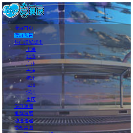
漫展首页
漫展预告
热门漫展城市
上海
北京
广州
天津
杭州
武汉
深圳
重庆
漫展返图
推荐漫展
动漫速递
授权美图