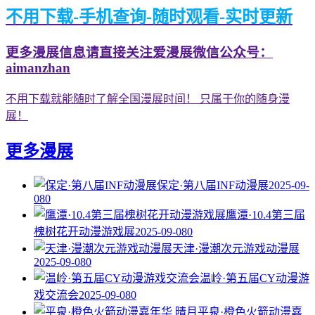
不用下载-手机查询-随时观看-实时更新
更多漫展信息请直接关注爱漫展微信公众号：
aimanzhan
不用下载就能随时了解全国漫展时间！ 只属于你的随身漫
展！
更多漫展
保定·第八届INF动漫展
2025-09-
08
0
鹰潭·10.4第三届
槐树花开动漫游戏展
2025-09-08
0
天津·漫潮次元游戏动漫展
2025-09-08
0
温岭·第五届CY动漫游
戏交流会
2025-09-08
0
平泉·橙色火箭动漫嘉