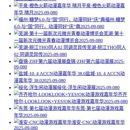
平泉·橙色火箭动漫嘉
年华 晴月
2025-09-08
0
福州·糖梦
6.0-与“国”同行，动漫同好“庆”典
2025-09-08
0
芜湖·第十
一届新次元微光青春动漫博览会
2025-09-08
0
芜湖·皖江THO同人
02 同调灵异传
2025-09-08
0
盘锦·ZHF第六届动漫展
2025-
09-08
0
盐城·10. 4 ACCN动
漫嘉年华 38.0
2025-09-08
0
绥化·浮生闲动漫展
2025-09-08
0
齐齐
哈尔·LOOKLOOK×YES!OK动漫游戏嘉年华
2025-09-08
0
东莞·第七届动漫游戏嘉
年华
2025-09-08
0
淮安·CNC动漫游戏嘉年华
2025-09-08
0