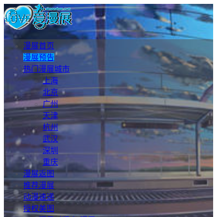
漫展首页
漫展预告
热门漫展城市
上海
北京
广州
天津
杭州
武汉
深圳
重庆
漫展返图
推荐漫展
动漫速递
授权美图