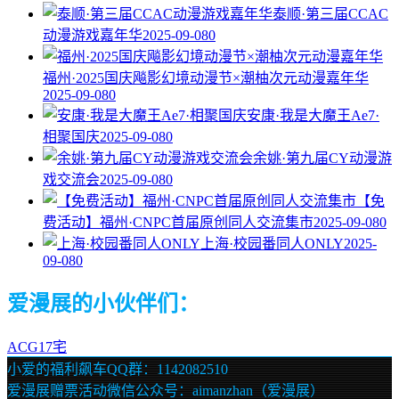
泰顺·第三届CCAC
动漫游戏嘉年华
2025-09-08
0
福州·2025国庆飚影幻境动漫节×潮柚次元动漫嘉年华
2025-09-08
0
安康·我是大魔王Ae7·
相聚国庆
2025-09-08
0
余姚·第九届CY动漫游
戏交流会
2025-09-08
0
【免
费活动】福州·CNPC首届原创同人交流集市
2025-09-08
0
上海·校园番同人ONLY
2025-
09-08
0
爱漫展的小伙伴们：
ACG17宅
小爱的福利飙车QQ群：1142082510
爱漫展赠票活动微信公众号：aimanzhan（爱漫展）