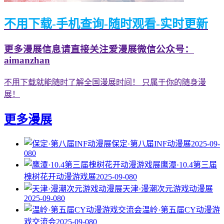
不用下载-手机查询-随时观看-实时更新
更多漫展信息请直接关注爱漫展微信公众号：
aimanzhan
不用下载就能随时了解全国漫展时间！ 只属于你的随身漫
展！
更多漫展
保定·第八届INF动漫展
2025-09-
08
0
鹰潭·10.4第三届
槐树花开动漫游戏展
2025-09-08
0
天津·漫潮次元游戏动漫展
2025-09-08
0
温岭·第五届CY动漫游
戏交流会
2025-09-08
0