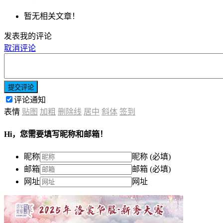
暂无相关文章！
发表我的评论
取消评论
提交评论
评论通知
表情
贴图
加粗
删除线
居中
斜体
签到
Hi，您需要填写昵称和邮箱！
昵称
昵称 (必填)
邮箱
邮箱 (必填)
网址
网址