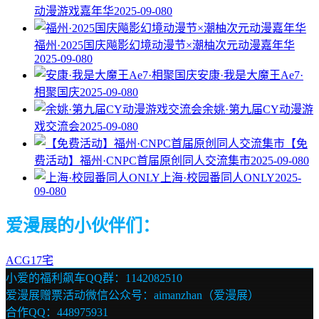
动漫游戏嘉年华
2025-09-08
0
福州·2025国庆飚影幻境动漫节×潮柚次元动漫嘉年华
2025-09-08
0
安康·我是大魔王Ae7·
相聚国庆
2025-09-08
0
余姚·第九届CY动漫游
戏交流会
2025-09-08
0
【免
费活动】福州·CNPC首届原创同人交流集市
2025-09-08
0
上海·校园番同人ONLY
2025-
09-08
0
爱漫展的小伙伴们：
ACG17宅
小爱的福利飙车QQ群：1142082510
爱漫展赠票活动微信公众号：aimanzhan（爱漫展）
合作QQ：448975931