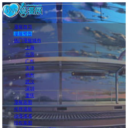
漫展首页
漫展预告
热门漫展城市
上海
北京
广州
天津
杭州
武汉
深圳
重庆
漫展返图
推荐漫展
动漫速递
授权美图