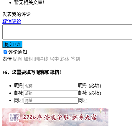
暂无相关文章！
发表我的评论
取消评论
提交评论
评论通知
表情
贴图
加粗
删除线
居中
斜体
签到
Hi，您需要填写昵称和邮箱！
昵称
昵称 (必填)
邮箱
邮箱 (必填)
网址
网址