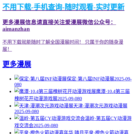
不用下载-手机查询-随时观看-实时更新
更多漫展信息请直接关注爱漫展微信公众号：
aimanzhan
不用下载就能随时了解全国漫展时间！ 只属于你的随身漫
展！
更多漫展
保定·第八届INF动漫展
2025-09-
08
0
鹰潭·10.4第三届
槐树花开动漫游戏展
2025-09-08
0
天津·漫潮次元游戏动漫展
2025-09-08
0
温岭·第五届CY动漫游
戏交流会
2025-09-08
0
平泉·橙色火箭动漫嘉