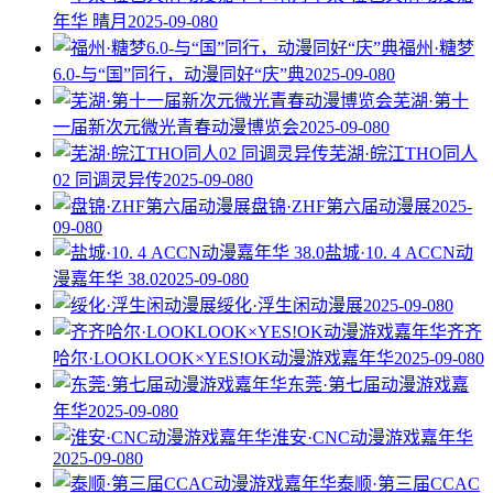
年华 晴月
2025-09-08
0
福州·糖梦
6.0-与“国”同行，动漫同好“庆”典
2025-09-08
0
芜湖·第十
一届新次元微光青春动漫博览会
2025-09-08
0
芜湖·皖江THO同人
02 同调灵异传
2025-09-08
0
盘锦·ZHF第六届动漫展
2025-
09-08
0
盐城·10. 4 ACCN动
漫嘉年华 38.0
2025-09-08
0
绥化·浮生闲动漫展
2025-09-08
0
齐齐
哈尔·LOOKLOOK×YES!OK动漫游戏嘉年华
2025-09-08
0
东莞·第七届动漫游戏嘉
年华
2025-09-08
0
淮安·CNC动漫游戏嘉年华
2025-09-08
0
泰顺·第三届CCAC