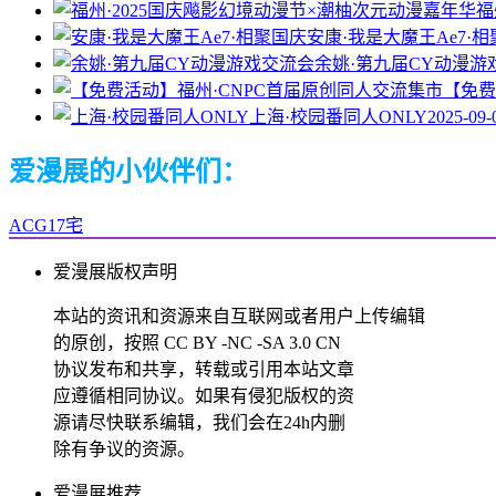
福
安康·我是大魔王Ae7·
余姚·第九届CY动漫游
【免费
上海·校园番同人ONLY
2025-09-
爱漫展的小伙伴们：
ACG17宅
爱漫展版权声明
本站的资讯和资源来自互联网或者用户上传编辑
的原创，按照 CC BY -NC -SA 3.0 CN
协议发布和共享，转载或引用本站文章
应遵循相同协议。如果有侵犯版权的资
源请尽快联系编辑，我们会在24h内删
除有争议的资源。
爱漫展推荐