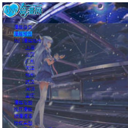
漫展首页
漫展预告
热门漫展城市
上海
北京
广州
天津
杭州
武汉
深圳
重庆
漫展返图
推荐漫展
动漫速递
授权美图