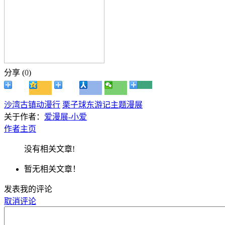
分享 (
0
)
沙湾古镇动漫行
栗子球东游记主题漫展
关于作者：
爱漫展-小爱
作者主页
没有相关文章!
暂无相关文章！
发表我的评论
取消评论