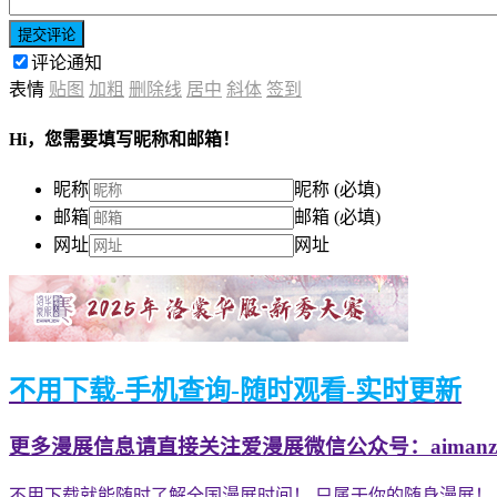
提交评论
评论通知
表情
贴图
加粗
删除线
居中
斜体
签到
Hi，您需要填写昵称和邮箱！
昵称
昵称 (必填)
邮箱
邮箱 (必填)
网址
网址
不用下载-手机查询-随时观看-实时更新
更多漫展信息请直接关注爱漫展微信公众号：aimanzh
不用下载就能随时了解全国漫展时间！ 只属于你的随身漫展！