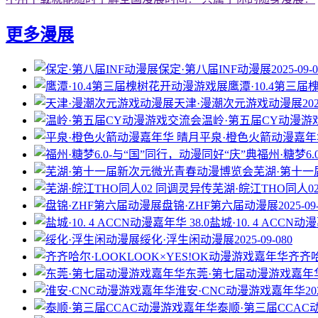
更多漫展
保定·第八届INF动漫展
2025-09-
鹰潭·10.4第三
天津·漫潮次元游戏动漫展
20
温岭·第五届CY动漫游
平泉·橙色火箭动漫嘉年
福州·糖梦6
芜湖·第十
芜湖·皖江THO同人0
盘锦·ZHF第六届动漫展
2025-09
盐城·10. 4 ACCN动漫
绥化·浮生闲动漫展
2025-09-08
0
齐齐哈
东莞·第七届动漫游戏嘉年
淮安·CNC动漫游戏嘉年华
20
泰顺·第三届CCA