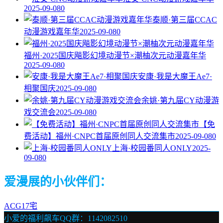
2025-09-08
0
泰顺·第三届CCAC
动漫游戏嘉年华
2025-09-08
0
福州·2025国庆飚影幻境动漫节×潮柚次元动漫嘉年华
2025-09-08
0
安康·我是大魔王Ae7·
相聚国庆
2025-09-08
0
余姚·第九届CY动漫游
戏交流会
2025-09-08
0
【免
费活动】福州·CNPC首届原创同人交流集市
2025-09-08
0
上海·校园番同人ONLY
2025-
09-08
0
爱漫展的小伙伴们：
ACG17宅
小爱的福利飙车QQ群：1142082510