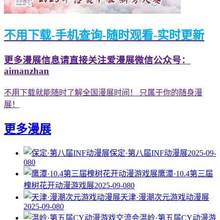
不用下载-手机查询-随时观看-实时更新
更多漫展信息请直接关注爱漫展微信公众号：
aimanzhan
不用下载就能随时了解全国漫展时间！ 只属于你的随身漫
展！
更多漫展
保定·第八届INF动漫展
2025-09-
08
0
鹰潭·10.4第三届
槐树花开动漫游戏展
2025-09-08
0
天津·漫潮次元游戏动漫展
2025-09-08
0
温岭·第五届CY动漫游