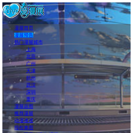
漫展首页
漫展预告
热门漫展城市
上海
北京
广州
天津
杭州
武汉
深圳
重庆
漫展返图
推荐漫展
动漫速递
授权美图