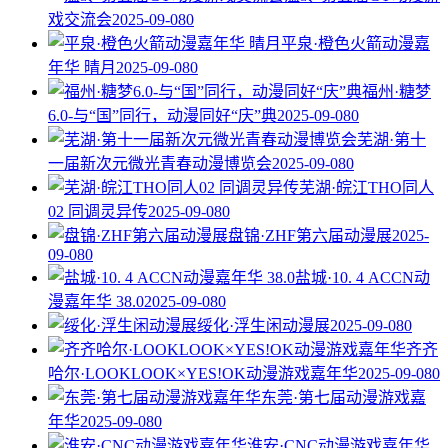
戏交流会
2025-09-08
0
平泉·橙色火箭动漫嘉
年华 晴月
2025-09-08
0
福州·糖梦
6.0-与“国”同行，动漫同好“庆”典
2025-09-08
0
芜湖·第十
一届新次元微光青春动漫博览会
2025-09-08
0
芜湖·皖江THO同人
02 同调灵异传
2025-09-08
0
盘锦·ZHF第六届动漫展
2025-
09-08
0
盐城·10. 4 ACCN动
漫嘉年华 38.0
2025-09-08
0
绥化·浮生闲动漫展
2025-09-08
0
齐齐
哈尔·LOOKLOOK×YES!OK动漫游戏嘉年华
2025-09-08
0
东莞·第七届动漫游戏嘉
年华
2025-09-08
0
淮安·CNC动漫游戏嘉年华