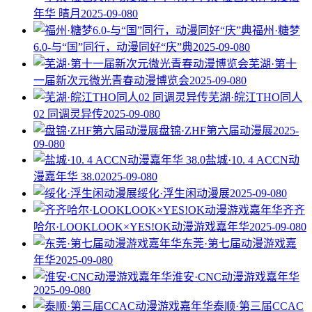
年华 晴月
2025-09-08
0
福州·糖梦
6.0-与“国”同行，动漫同好“庆”典
2025-09-08
0
芜湖·第十
一届新次元微光青春动漫博览会
2025-09-08
0
芜湖·皖江THO同人
02 同调灵异传
2025-09-08
0
盘锦·ZHF第六届动漫展
2025-
09-08
0
盐城·10. 4 ACCN动
漫嘉年华 38.0
2025-09-08
0
绥化·浮生闲动漫展
2025-09-08
0
齐齐
哈尔·LOOKLOOK×YES!OK动漫游戏嘉年华
2025-09-08
0
东莞·第七届动漫游戏嘉
年华
2025-09-08
0
淮安·CNC动漫游戏嘉年华
2025-09-08
0
泰顺·第三届CCAC