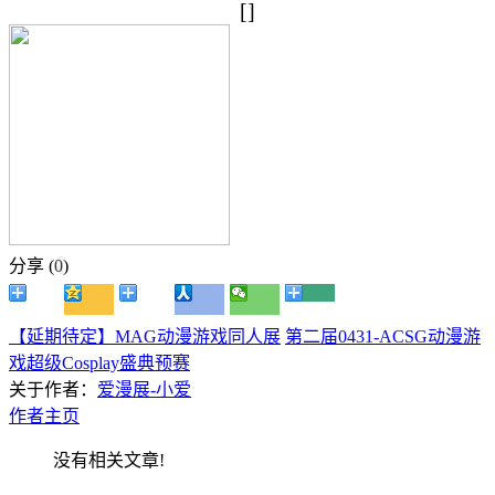
[]
分享 (
0
)
【延期待定】MAG动漫游戏同人展
第二届0431-ACSG动漫游
戏超级Cosplay盛典预赛
关于作者：
爱漫展-小爱
作者主页
没有相关文章!