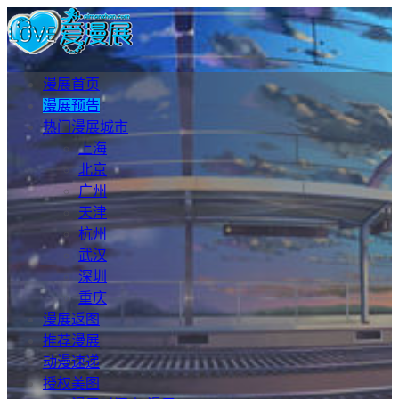
漫展首页
漫展预告
热门漫展城市
上海
北京
广州
天津
杭州
武汉
深圳
重庆
漫展返图
推荐漫展
动漫速递
授权美图