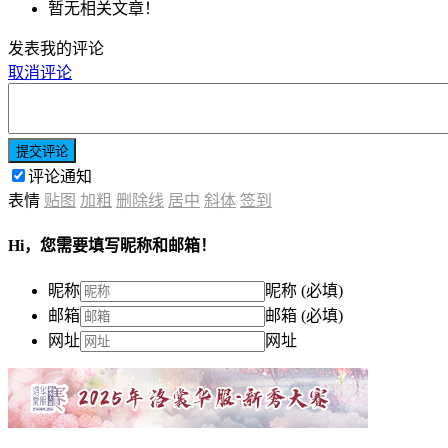
暂无相关文章！
发表我的评论
取消评论
提交评论
评论通知
表情
贴图
加粗
删除线
居中
斜体
签到
Hi，您需要填写昵称和邮箱！
昵称
昵称 (必填)
邮箱
邮箱 (必填)
网址
网址