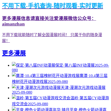
不用下载-手机查询-随时观看-实时更新
更多漫展信息请直接关注爱漫展微信公众号：
aimanzhan
不用下载就能随时了解全国漫展时间！ 只属于你的随身漫
展！
更多漫展
保定·第八届INF动漫展
2025-09-
08
0
鹰潭·10.4第三届
槐树花开动漫游戏展
2025-09-08
0
天津·漫潮次元游戏动漫展
2025-09-08
0
温岭·第五届CY动漫游
戏交流会
2025-09-08
0
平泉·橙色火箭动漫嘉