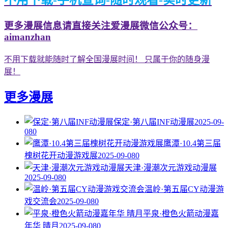
不用下载-手机查询-随时观看-实时更新
更多漫展信息请直接关注爱漫展微信公众号：
aimanzhan
不用下载就能随时了解全国漫展时间！ 只属于你的随身漫
展！
更多漫展
保定·第八届INF动漫展
2025-09-
08
0
鹰潭·10.4第三届
槐树花开动漫游戏展
2025-09-08
0
天津·漫潮次元游戏动漫展
2025-09-08
0
温岭·第五届CY动漫游
戏交流会
2025-09-08
0
平泉·橙色火箭动漫嘉
年华 晴月
2025-09-08
0