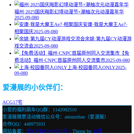
福州·2025国庆飚影幻境动漫节×潮柚次元动漫嘉年华
2025-09-08
0
安康·我是大魔王Ae7·
相聚国庆
2025-09-08
0
余姚·第九届CY动漫游
戏交流会
2025-09-08
0
【免
费活动】福州·CNPC首届原创同人交流集市
2025-09-08
0
上海·校园番同人ONLY
2025-
09-08
0
爱漫展的小伙伴们：
ACG17宅
小爱的福利飙车QQ群：1142082510
爱漫展赠票活动微信公众号：aimanzhan（爱漫展）
合作QQ：448975931
网站备案：
冀ICP备15018562号-1
Theme by
云落