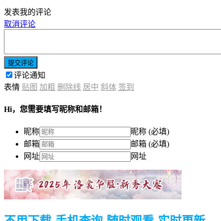
发表我的评论
取消评论
提交评论
评论通知
表情
贴图
加粗
删除线
居中
斜体
签到
Hi，您需要填写昵称和邮箱！
昵称
昵称 (必填)
邮箱
邮箱 (必填)
网址
网址