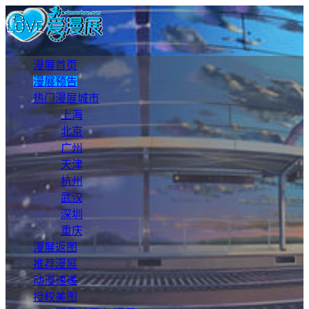
漫展首页
漫展预告
热门漫展城市
上海
北京
广州
天津
杭州
武汉
深圳
重庆
漫展返图
推荐漫展
动漫速递
授权美图