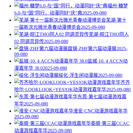
福州·糖梦
6.0-与“国”同行，动漫同好“庆”典
2025-09-08
0
芜湖·第十
一届新次元微光青春动漫博览会
2025-09-08
0
芜湖·皖江THO同人
02 同调灵异传
2025-09-08
0
盘锦·ZHF第六届动漫展
2025-
09-08
0
盐城·10. 4 ACCN动
漫嘉年华 38.0
2025-09-08
0
绥化·浮生闲动漫展
2025-09-08
0
齐齐
哈尔·LOOKLOOK×YES!OK动漫游戏嘉年华
2025-09-08
0
东莞·第七届动漫游戏嘉
年华
2025-09-08
0
淮安·CNC动漫游戏嘉年华
2025-09-08
0
泰顺·第三届CCAC
动漫游戏嘉年华
2025-09-08
0