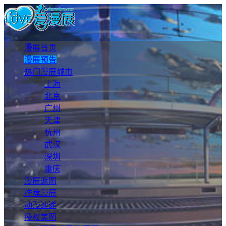
漫展首页
漫展预告
热门漫展城市
上海
北京
广州
天津
杭州
武汉
深圳
重庆
漫展返图
推荐漫展
动漫速递
授权美图