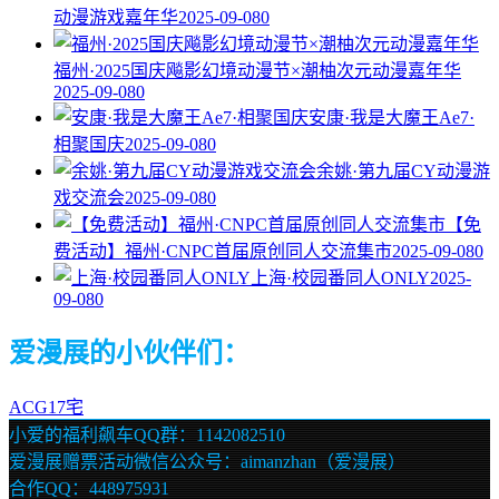
动漫游戏嘉年华
2025-09-08
0
福州·2025国庆飚影幻境动漫节×潮柚次元动漫嘉年华
2025-09-08
0
安康·我是大魔王Ae7·
相聚国庆
2025-09-08
0
余姚·第九届CY动漫游
戏交流会
2025-09-08
0
【免
费活动】福州·CNPC首届原创同人交流集市
2025-09-08
0
上海·校园番同人ONLY
2025-
09-08
0
爱漫展的小伙伴们：
ACG17宅
小爱的福利飙车QQ群：1142082510
爱漫展赠票活动微信公众号：aimanzhan（爱漫展）
合作QQ：448975931