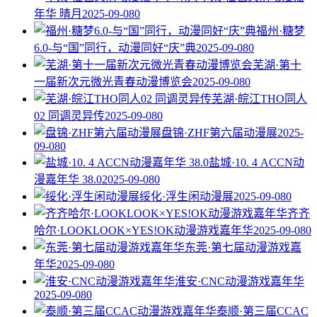
年华 晴月
2025-09-08
0
福州·糖梦
6.0-与“国”同行，动漫同好“庆”典
2025-09-08
0
芜湖·第十
一届新次元微光青春动漫博览会
2025-09-08
0
芜湖·皖江THO同人
02 同调灵异传
2025-09-08
0
盘锦·ZHF第六届动漫展
2025-
09-08
0
盐城·10. 4 ACCN动
漫嘉年华 38.0
2025-09-08
0
绥化·浮生闲动漫展
2025-09-08
0
齐齐
哈尔·LOOKLOOK×YES!OK动漫游戏嘉年华
2025-09-08
0
东莞·第七届动漫游戏嘉
年华
2025-09-08
0
淮安·CNC动漫游戏嘉年华
2025-09-08
0
泰顺·第三届CCAC