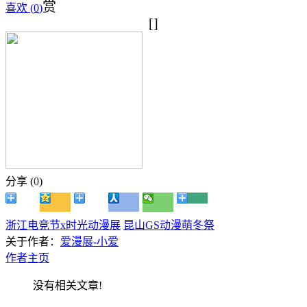
赏
喜欢 (
0
)
[]
分享 (
0
)
浙江电竞节x时光动漫展
昆山GS动漫萌冬祭
关于作者：
爱漫展-小爱
作者主页
没有相关文章!