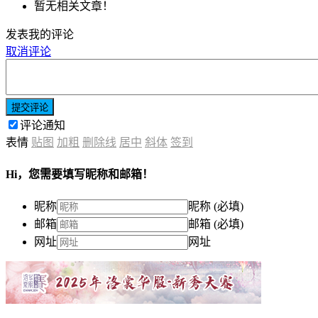
暂无相关文章！
发表我的评论
取消评论
提交评论
评论通知
表情
贴图
加粗
删除线
居中
斜体
签到
Hi，您需要填写昵称和邮箱！
昵称
昵称 (必填)
邮箱
邮箱 (必填)
网址
网址