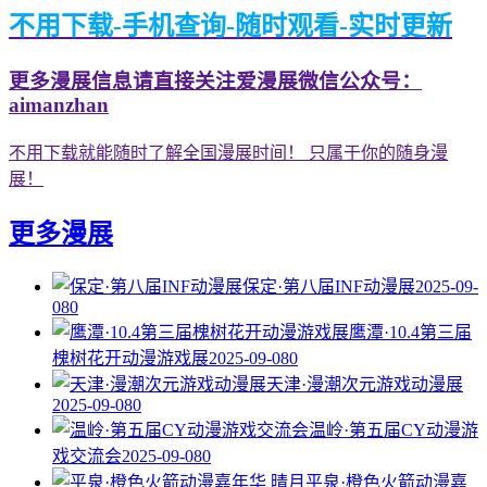
不用下载-手机查询-随时观看-实时更新
更多漫展信息请直接关注爱漫展微信公众号：
aimanzhan
不用下载就能随时了解全国漫展时间！ 只属于你的随身漫
展！
更多漫展
保定·第八届INF动漫展
2025-09-
08
0
鹰潭·10.4第三届
槐树花开动漫游戏展
2025-09-08
0
天津·漫潮次元游戏动漫展
2025-09-08
0
温岭·第五届CY动漫游
戏交流会
2025-09-08
0
平泉·橙色火箭动漫嘉