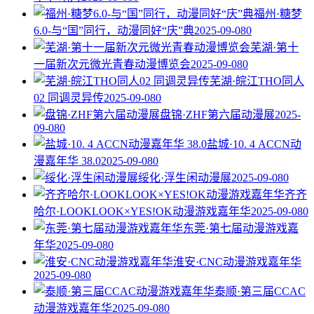
福州·糖梦
6.0-与“国”同行，动漫同好“庆”典
2025-09-08
0
芜湖·第十
一届新次元微光青春动漫博览会
2025-09-08
0
芜湖·皖江THO同人
02 同调灵异传
2025-09-08
0
盘锦·ZHF第六届动漫展
2025-
09-08
0
盐城·10. 4 ACCN动
漫嘉年华 38.0
2025-09-08
0
绥化·浮生闲动漫展
2025-09-08
0
齐齐
哈尔·LOOKLOOK×YES!OK动漫游戏嘉年华
2025-09-08
0
东莞·第七届动漫游戏嘉
年华
2025-09-08
0
淮安·CNC动漫游戏嘉年华
2025-09-08
0
泰顺·第三届CCAC
动漫游戏嘉年华
2025-09-08
0