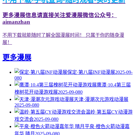
不用下载-手机查询-随时观看-实时更新
更多漫展信息请直接关注爱漫展微信公众号：
aimanzhan
不用下载就能随时了解全国漫展时间！ 只属于你的随身漫
展！
更多漫展
保定·第八届INF动漫展
2025-09-
08
0
鹰潭·10.4第三届
槐树花开动漫游戏展
2025-09-08
0
天津·漫潮次元游戏动漫展
2025-09-08
0
温岭·第五届CY动漫游
戏交流会
2025-09-08
0
平泉·橙色火箭动漫嘉
年华 晴月
2025-09-08
0