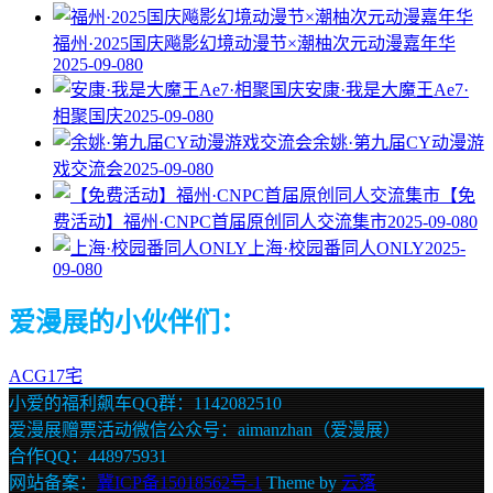
福州·2025国庆飚影幻境动漫节×潮柚次元动漫嘉年华
2025-09-08
0
安康·我是大魔王Ae7·
相聚国庆
2025-09-08
0
余姚·第九届CY动漫游
戏交流会
2025-09-08
0
【免
费活动】福州·CNPC首届原创同人交流集市
2025-09-08
0
上海·校园番同人ONLY
2025-
09-08
0
爱漫展的小伙伴们：
ACG17宅
小爱的福利飙车QQ群：1142082510
爱漫展赠票活动微信公众号：aimanzhan（爱漫展）
合作QQ：448975931
网站备案：
冀ICP备15018562号-1
Theme by
云落