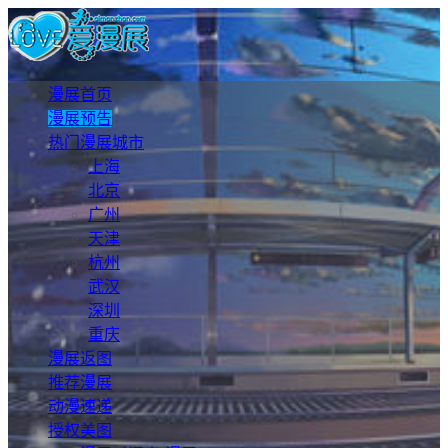
漫展首页
漫展预告
热门漫展城市
上海
北京
广州
天津
杭州
武汉
深圳
重庆
漫展返图
推荐漫展
动漫速递
授权美图