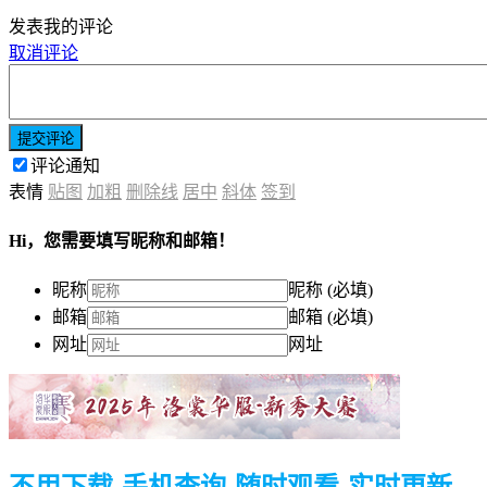
发表我的评论
取消评论
提交评论
评论通知
表情
贴图
加粗
删除线
居中
斜体
签到
Hi，您需要填写昵称和邮箱！
昵称
昵称 (必填)
邮箱
邮箱 (必填)
网址
网址