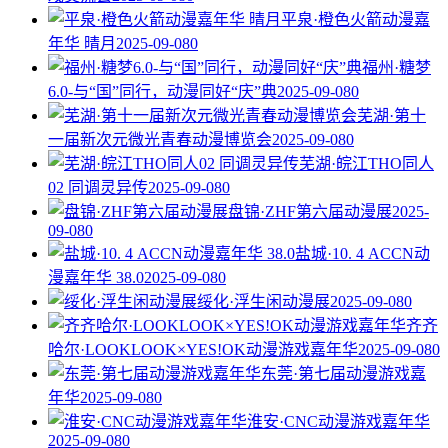
平泉·橙色火箭动漫嘉
年华 晴月
2025-09-08
0
福州·糖梦
6.0-与“国”同行，动漫同好“庆”典
2025-09-08
0
芜湖·第十
一届新次元微光青春动漫博览会
2025-09-08
0
芜湖·皖江THO同人
02 同调灵异传
2025-09-08
0
盘锦·ZHF第六届动漫展
2025-
09-08
0
盐城·10. 4 ACCN动
漫嘉年华 38.0
2025-09-08
0
绥化·浮生闲动漫展
2025-09-08
0
齐齐
哈尔·LOOKLOOK×YES!OK动漫游戏嘉年华
2025-09-08
0
东莞·第七届动漫游戏嘉
年华
2025-09-08
0
淮安·CNC动漫游戏嘉年华
2025-09-08
0