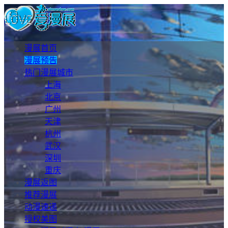
漫展首页
漫展预告
热门漫展城市
上海
北京
广州
天津
杭州
武汉
深圳
重庆
漫展返图
推荐漫展
动漫速递
授权美图