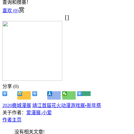
查询和搅基！
赏
喜欢 (
0
)
[]
分享 (
0
)
2020鹿城漫展
靖江首届花火动漫游戏展•新年祭
关于作者：
爱漫展-小爱
作者主页
没有相关文章!