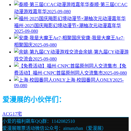
泰顺·第三届CCAC
动漫游戏嘉年华
2025-09-08
0
福州·2025国庆飚影幻境动漫节×潮柚次元动漫嘉年华
2025-09-08
0
安康·我是大魔王Ae7·
相聚国庆
2025-09-08
0
余姚·第九届CY动漫游
戏交流会
2025-09-08
0
【免
费活动】福州·CNPC首届原创同人交流集市
2025-09-08
0
上海·校园番同人ONLY
2025-
09-08
0
爱漫展的小伙伴们：
ACG17宅
小爱的福利飙车QQ群：1142082510
爱漫展赠票活动微信公众号：aimanzhan（爱漫展）