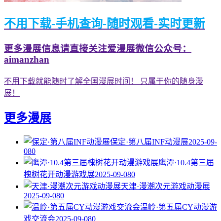
不用下载-手机查询-随时观看-实时更新
更多漫展信息请直接关注爱漫展微信公众号：
aimanzhan
不用下载就能随时了解全国漫展时间！ 只属于你的随身漫
展！
更多漫展
保定·第八届INF动漫展
2025-09-
08
0
鹰潭·10.4第三届
槐树花开动漫游戏展
2025-09-08
0
天津·漫潮次元游戏动漫展
2025-09-08
0
温岭·第五届CY动漫游
戏交流会
2025-09-08
0