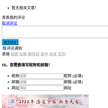
暂无相关文章！
发表我的评论
取消评论
提交评论
评论通知
表情
贴图
加粗
删除线
居中
斜体
签到
Hi，您需要填写昵称和邮箱！
昵称
昵称 (必填)
邮箱
邮箱 (必填)
网址
网址