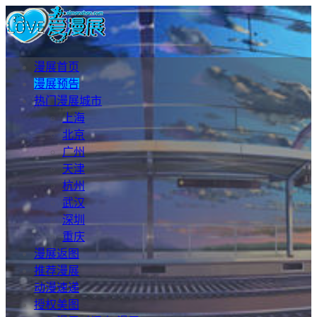
漫展首页
漫展预告
热门漫展城市
上海
北京
广州
天津
杭州
武汉
深圳
重庆
漫展返图
推荐漫展
动漫速递
授权美图