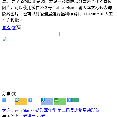
展。 为了节约网络资源，本站已经隐藏部分暂未合作的宣传
图片，可以使用微信公众号：aimanzhan，输入本文标题查询
隐藏图片！也可以到爱漫展漫友福利QQ群：1142082510人工
查询和搅基！
赏
喜欢 (
0
)
[]
分享 (
0
)
大连Dream Start7.0动漫嘉年华
第二届吴忠繁星动漫节
关于作者：
爱漫展-小爱