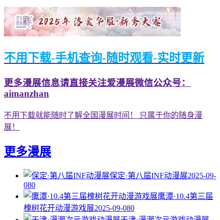
不用下载-手机查询-随时观看-实时更新
更多漫展信息请直接关注爱漫展微信公众号：
aimanzhan
不用下载就能随时了解全国漫展时间！ 只属于你的随身漫
展！
更多漫展
保定·第八届INF动漫展
2025-09-
08
0
鹰潭·10.4第三届
槐树花开动漫游戏展
2025-09-08
0
天津·漫潮次元游戏动漫展