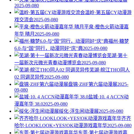
2025-09-08
0
温岭·第五届CY动漫游
戏交流会
2025-09-08
0
平泉·橙色火箭动漫嘉
年华 晴月
2025-09-08
0
福州·糖梦
6.0-与“国”同行，动漫同好“庆”典
2025-09-08
0
芜湖·第十
一届新次元微光青春动漫博览会
2025-09-08
0
芜湖·皖江THO同人
02 同调灵异传
2025-09-08
0
盘锦·ZHF第六届动漫展
2025-
09-08
0
盐城·10. 4 ACCN动
漫嘉年华 38.0
2025-09-08
0
绥化·浮生闲动漫展
2025-09-08
0
齐齐
哈尔·LOOKLOOK×YES!OK动漫游戏嘉年华
2025-09-08
0
东莞·第七届动漫游戏嘉