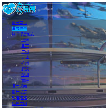
漫展首页
漫展预告
热门漫展城市
上海
北京
广州
天津
杭州
武汉
深圳
重庆
漫展返图
推荐漫展
动漫速递
授权美图