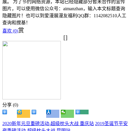
展。 为了节约网络资源，本站已经隐藏部分暂未合作的宣传
图片，可以使用微信公众号：aimanzhan，输入本文标题查询
隐藏图片！也可以到爱漫展漫友福利QQ群：1142082510人工
查询和搅基！
赏
喜欢 (
0
)
[]
分享 (
0
)
2020新年元旦重磅活动-超级枕头大战 重庆站
2019圣诞节平安
夜重磅活动-超级枕头大战 昆明站