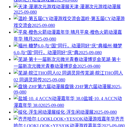
天津·漫潮次元游戏动漫展
2025-09-08
0
温岭·第五届CY动漫游
戏交流会
2025-09-08
0
平泉·橙色火箭动漫嘉
年华 晴月
2025-09-08
0
福州·糖梦
6.0-与“国”同行，动漫同好“庆”典
2025-09-08
0
芜湖·第十
一届新次元微光青春动漫博览会
2025-09-08
0
芜湖·皖江THO同人
02 同调灵异传
2025-09-08
0
盘锦·ZHF第六届动漫展
2025-
09-08
0
盐城·10. 4 ACCN动
漫嘉年华 38.0
2025-09-08
0
绥化·浮生闲动漫展
2025-09-08
0
齐齐
哈尔·LOOKLOOK×YES!OK动漫游戏嘉年华
2025-09-08
0