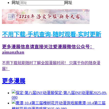
网址
网址
不用下载-手机查询-随时观看-实时更新
更多漫展信息请直接关注爱漫展微信公众号：
aimanzhan
不用下载就能随时了解全国漫展时间！ 只属于你的随身漫
展！
更多漫展
保定·第八届INF动漫展
2025-09-
08
0
鹰潭·10.4第三届
槐树花开动漫游戏展
2025-09-08
0