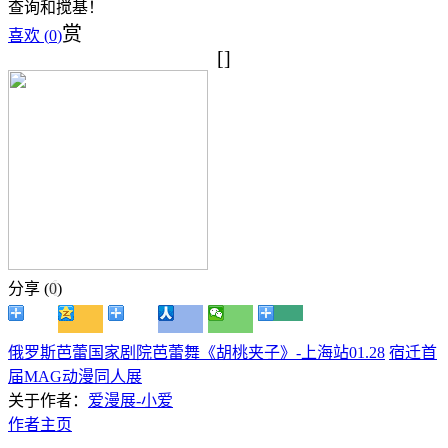
查询和搅基！
赏
喜欢 (
0
)
[]
分享 (
0
)
俄罗斯芭蕾国家剧院芭蕾舞《胡桃夹子》-上海站01.28
宿迁首
届MAG动漫同人展
关于作者：
爱漫展-小爱
作者主页