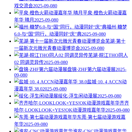
戏交流会
2025-09-08
0
平泉·橙色火箭动漫嘉
年华 晴月
2025-09-08
0
福州·糖梦
6.0-与“国”同行，动漫同好“庆”典
2025-09-08
0
芜湖·第十
一届新次元微光青春动漫博览会
2025-09-08
0
芜湖·皖江THO同人
02 同调灵异传
2025-09-08
0
盘锦·ZHF第六届动漫展
2025-
09-08
0
盐城·10. 4 ACCN动
漫嘉年华 38.0
2025-09-08
0
绥化·浮生闲动漫展
2025-09-08
0
齐齐
哈尔·LOOKLOOK×YES!OK动漫游戏嘉年华
2025-09-08
0
东莞·第七届动漫游戏嘉
年华
2025-09-08
0
淮安·CNC动漫游戏嘉年华