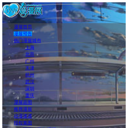
漫展首页
漫展预告
热门漫展城市
上海
北京
广州
天津
杭州
武汉
深圳
重庆
漫展返图
推荐漫展
动漫速递
授权美图