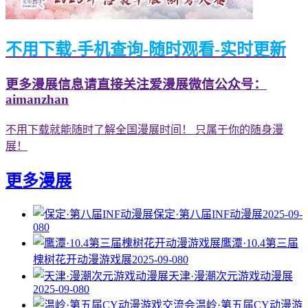
不用下载-手机查询-随时观看-实时更新
更多漫展信息请直接关注爱漫展微信公众号：
aimanzhan
不用下载就能随时了解全国漫展时间！ 只属于你的随身漫
展！
更多漫展
保定·第八届INF动漫展
2025-09-
08
0
鹰潭·10.4第三届
槐树花开动漫游戏展
2025-09-08
0
天津·漫潮次元游戏动漫展
2025-09-08
0
温岭·第五届CY动漫游