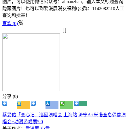
图片，可以使用微信公众号：aimanzhan，输入本文标题查询
隐藏图片！也可以到爱漫展漫友福利QQ群：1142082510人工
查询和搅基！
赏
喜欢 (
0
)
[]
分享 (
0
)
蔡旻佑「变心记」巡回演唱会 上海站
济宁A+米诺全息偶像演
唱会+动漫游戏展5.0
关于作者：
爱漫展-小爱