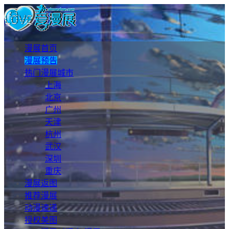
漫展首页
漫展预告
热门漫展城市
上海
北京
广州
天津
杭州
武汉
深圳
重庆
漫展返图
推荐漫展
动漫速递
授权美图