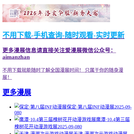
不用下载-手机查询-随时观看-实时更新
更多漫展信息请直接关注爱漫展微信公众号：
aimanzhan
不用下载就能随时了解全国漫展时间！ 只属于你的随身漫
展！
更多漫展
保定·第八届INF动漫展
2025-09-
08
0
鹰潭·10.4第三届
槐树花开动漫游戏展
2025-09-08
0
天津·漫潮次元游戏动漫展