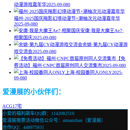
动漫游戏嘉年华
2025-09-08
0
福州·2025国庆飚影幻境动漫节×潮柚次元动漫嘉年华
2025-09-08
0
安康·我是大魔王Ae7·
相聚国庆
2025-09-08
0
余姚·第九届CY动漫游
戏交流会
2025-09-08
0
【免
费活动】福州·CNPC首届原创同人交流集市
2025-09-08
0
上海·校园番同人ONLY
2025-
09-08
0
爱漫展的小伙伴们：
ACG17宅
小爱的福利飙车QQ群：1142082510
爱漫展赠票活动微信公众号：aimanzhan（爱漫展）
合作QQ：448975931