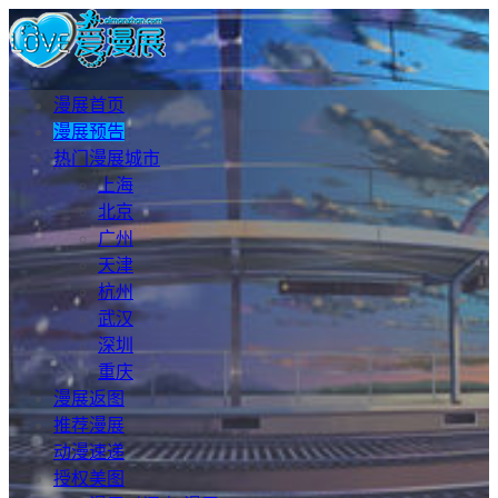
漫展首页
漫展预告
热门漫展城市
上海
北京
广州
天津
杭州
武汉
深圳
重庆
漫展返图
推荐漫展
动漫速递
授权美图