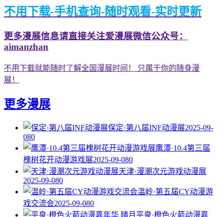
不用下载-手机查询-随时观看-实时更新
更多漫展信息请直接关注爱漫展微信公众号：
aimanzhan
不用下载就能随时了解全国漫展时间！ 只属于你的随身漫
展！
更多漫展
保定·第八届INF动漫展
2025-09-
08
0
鹰潭·10.4第三届
槐树花开动漫游戏展
2025-09-08
0
天津·漫潮次元游戏动漫展
2025-09-08
0
温岭·第五届CY动漫游
戏交流会
2025-09-08
0
平泉·橙色火箭动漫嘉