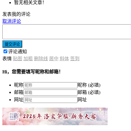
暂无相关文章！
发表我的评论
取消评论
提交评论
评论通知
表情
贴图
加粗
删除线
居中
斜体
签到
Hi，您需要填写昵称和邮箱！
昵称
昵称 (必填)
邮箱
邮箱 (必填)
网址
网址