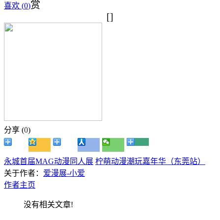
赏
喜欢 (
0
)
[]
分享 (
0
)
永城首届MAG动漫同人展
柠萌动漫潮玩嘉年华（东莞站）
关于作者：
爱漫展-小爱
作者主页
没有相关文章!