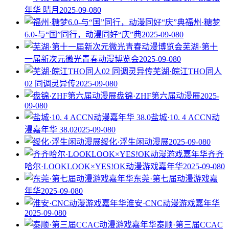
年华 晴月
2025-09-08
0
福州·糖梦
6.0-与“国”同行，动漫同好“庆”典
2025-09-08
0
芜湖·第十
一届新次元微光青春动漫博览会
2025-09-08
0
芜湖·皖江THO同人
02 同调灵异传
2025-09-08
0
盘锦·ZHF第六届动漫展
2025-
09-08
0
盐城·10. 4 ACCN动
漫嘉年华 38.0
2025-09-08
0
绥化·浮生闲动漫展
2025-09-08
0
齐齐
哈尔·LOOKLOOK×YES!OK动漫游戏嘉年华
2025-09-08
0
东莞·第七届动漫游戏嘉
年华
2025-09-08
0
淮安·CNC动漫游戏嘉年华
2025-09-08
0
泰顺·第三届CCAC