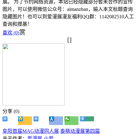
展。 为了节约网络资源，本站已经隐藏部分暂未合作的宣传
图片，可以使用微信公众号：aimanzhan，输入本文标题查询
隐藏图片！也可以到爱漫展漫友福利QQ群：1142082510人工
查询和搅基！
赏
喜欢 (
0
)
[]
分享 (
0
)
阜阳首届MAG动漫同人展
泰萌动漫展第四届
关于作者：
爱漫展-小爱