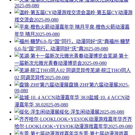
2025-09-08
0
温岭·第五届CY动漫游
戏交流会
2025-09-08
0
平泉·橙色火箭动漫嘉
年华 晴月
2025-09-08
0
福州·糖梦
6.0-与“国”同行，动漫同好“庆”典
2025-09-08
0
芜湖·第十
一届新次元微光青春动漫博览会
2025-09-08
0
芜湖·皖江THO同人
02 同调灵异传
2025-09-08
0
盘锦·ZHF第六届动漫展
2025-
09-08
0
盐城·10. 4 ACCN动
漫嘉年华 38.0
2025-09-08
0
绥化·浮生闲动漫展
2025-09-08
0
齐齐
哈尔·LOOKLOOK×YES!OK动漫游戏嘉年华
2025-09-08
0
东莞·第七届动漫游戏嘉