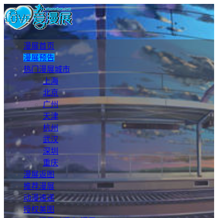
漫展首页
漫展预告
热门漫展城市
上海
北京
广州
天津
杭州
武汉
深圳
重庆
漫展返图
推荐漫展
动漫速递
授权美图