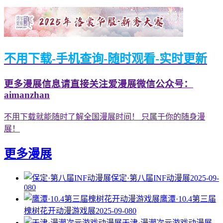
不用下载-手机查询-随时观看-实时更新
更多漫展信息请直接关注爱漫展微信公众号：
aimanzhan
不用下载就能随时了解全国漫展时间！ 只属于你的随身漫
展！
更多漫展
保定·第八届INF动漫展
2025-09-
08
0
鹰潭·10.4第三届
槐树花开动漫游戏展
2025-09-08
0
天津·漫潮次元游戏动漫展