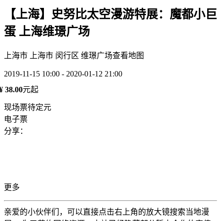
【上海】史努比太空漫游特展：魔都小巨
蛋 上海维璟广场
上海市 上海市 闵行区 维璟广场
查看地图
2019-11-15 10:00 - 2020-01-12 21:00
¥ 38.00
元起
现场票待定元
电子票
分享：
更多
亲爱的小伙伴们，可以直接点击右上角的放大镜搜索当地漫