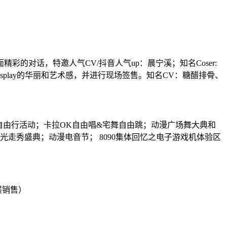
面精彩的对话，特邀人气
CV/抖音人气up：晨宁溪；知名Coser:
splay的华丽和艺术感，并进行现场签售。知名CV：糖醋排骨、
免票自由行活动；卡拉OK自由唱&宅舞自由跳；动漫广场舞大典和
行-星光走秀盛典；动漫电音节； 8090集体回忆之电子游戏机体验区
展销售）