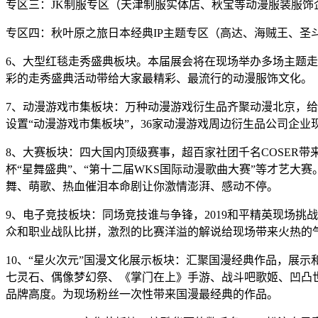
专区三：
JK制服专区（天津制服实体店、秋宝等动漫服装服饰
专区四：秋叶原之旅日本经典
IP主题专区（
高达、海贼王、圣
6、大型红毯走秀盛典板块。本届展会将在现场举办多场主题走
彩的走秀盛典活动带给大家最精彩、最流行的动漫服饰文化。
7、动漫游戏市集板块：万种动漫游戏衍生品齐聚动漫北京，给
设置“动漫游戏市集板块”，36家动漫游戏周边衍生品公司企
8、大赛板块：四大国内顶级赛事，超百家社团千名COSER带
杯“星舞盛典”、“第十二届WKS国际动漫歌曲大赛”等才艺大赛
舞、萌歌、热血催泪本命剧让你激情澎湃、感动不停。
9、电子竞技板块：同场竞技谁与争锋，2019和平精英现场
众和职业战队比拼，激烈的比赛洋溢的解说给现场带来火热的
10、“星火次元”国漫文化展示板块：汇聚国漫经典作品，展
七灵石、偶像梦幻祭、《掌门在上》手游、战斗吧歌姬、凹凸
品牌高度。为现场粉丝一次性带来国漫最经典的作品。