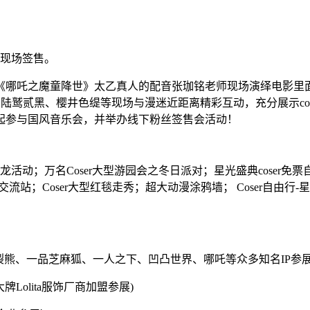
宾现场签售。
《哪吒之魔童降世》太乙真人的配音张珈铭老师现场演绎电影里
:陆鹫贰黑、樱井色缇等现场与漫迷近距离精彩互动，充分展示co
起参与国风音乐会，并举办线下粉丝签售会活动！
龙活动；万名
Coser大型游园会之冬日派对；
星光盛典
coser
息交流站；Coser大型红毯走秀；超大动漫涂鸦墙； Coser自由
裂熊、一品芝麻狐、一人之下、凹凸世界、哪吒等众多知名
IP参
大牌
Lolita服饰厂商加盟参展)