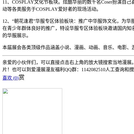
11、COSPLAY文化节板块。炫酷华丽的数千名Coser扮演自
动等各类服务于COSPLAY爱好者的现场活动。
12、“
朝花逢君
”华服专区体验板块：推广中华服饰文化，为华
在青少年群体良好的推广，特设华服专区体验板块邀请国内知
的华服展示。
本届展会各类顶级作品涵盖小说、漫画、动画、音乐、电影、
亲爱的小伙伴们，可以直接点击右上角的放大镜搜索当地漫展。 
片！也可以到爱漫展漫友福利QQ群：1142082510人工查询和
赏
喜欢 (
0
)