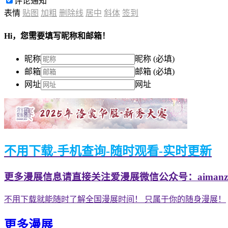
评论通知
表情
贴图
加粗
删除线
居中
斜体
签到
Hi，您需要填写昵称和邮箱！
昵称
昵称 (必填)
邮箱
邮箱 (必填)
网址
网址
不用下载-手机查询-随时观看-实时更新
更多漫展信息请直接关注爱漫展微信公众号：aimanzh
不用下载就能随时了解全国漫展时间！ 只属于你的随身漫展！
更多漫展