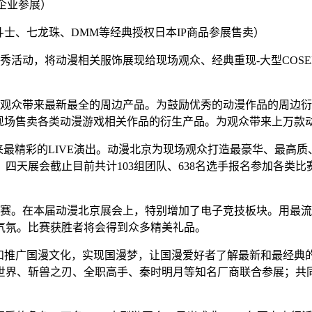
企业参展）
斗士、七龙珠、
DMM
等经典授权日本
IP商品参展售卖）
秀活动，将动漫相关服饰展现给现场观众、经典重现-大型COS
观众带来最新最全的周边产品。为鼓励优秀的动漫作品的周边衍
业现场售卖各类动漫游戏相关作品的衍生产品。为观众带来上万款
来最精彩的LIVE演出。动漫北京为现场观众打造最豪华、最高
。
四天展会截止目前共计
103组团队、638名选手报名参加各
挑战赛。在本届动漫北京展会上，特别增加了电子竞技板块。用最
气氛。比赛获胜者将会得到众多精美礼品。
示和推广国漫文化，实现国漫梦，让国漫爱好者了解最新和最经典
世界、斩兽之刃、全职高手、秦时明月等知名厂商联合参展；共