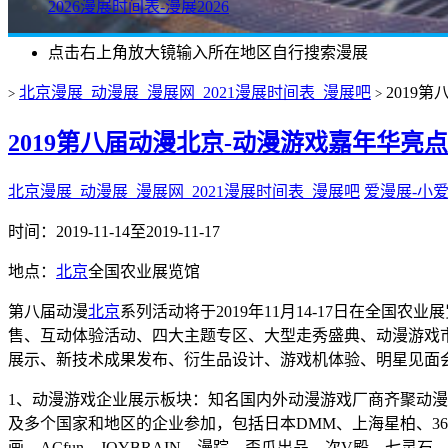
2026漫展时间表-漫展2026
点击右上角放大镜输入所在地区自行搜索漫展
北京漫展_动漫展_漫展网_2021漫展时间表_漫展吧
2019
>
>
2019第八届动漫北京-动漫游戏嘉年华亮
北京漫展_动漫展_漫展网_2021漫展时间表_漫展吧
爱漫展-小
时间：
2019-11-14至2019-11-17
地点：
北京
全国农业展览馆
第八届动漫
北京
系列活动将于
2019年11月14-17日在全国农
售、互动体验活动、四大主题专区、大型走秀盛典、动漫游戏市
展示、新技术成果发布、衍生品设计、游戏机体验、明星见面
1、动漫游戏企业展示板块：知名国内外动漫游戏厂商齐聚动漫
及多个国家和地区的企业参加，包括
日本
DMM、上海星柏、3
画、ACfun、JOYBRAIN、漫踪、歪瓜出品、次V殿、