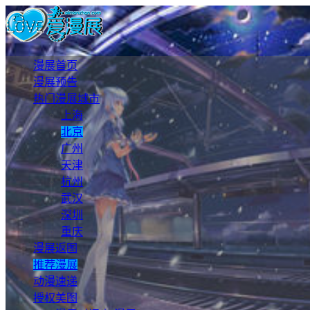
漫展首页
漫展预告
热门漫展城市
上海
北京
广州
天津
杭州
武汉
深圳
重庆
漫展返图
推荐漫展
动漫速递
授权美图