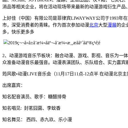
消品等相关企业，将在活动现场带来最新的动漫游戏衍生产品
上好佳（中国）有限公司是菲律宾
LIWAYWAY公司于19
市，深受消费者的青睐。作为首次参加动漫
北京
大型
漫展
的企
多，快乐更多多
2、动漫游戏音乐节板块：融合动漫、游戏、影视、音乐为一
众准备动漫音乐最强音。动漫表演团队、乐队组合、实力嘉宾
筠风歌•
动漫
LIVE音乐会（11月17日11点-12点半 在动漫北
出席嘉宾：
知名配音演员、歌手：糖醋排骨
知名唱见
: 封茗囧菌、李蚊香
知名舞见：
西四、赤九玖、乐小漫