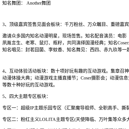
知名舞团：
Another舞团
3、顶级嘉宾签售见面会板块：千万粉丝、万众瞩目、重磅嘉
邀请众多国内知名动漫明星，现场签售。知名配音演员：电影
夙胤言生、老寒、鼠灯、瓶籽，共同演绎国漫经典；知名Coser
知名唱见：封茗囧菌、李蚊香、知名舞见：西四、赤九玖等一
4、互动体验活动板块：
数十项好玩有趣的互动游戏。集章召神
动漫体操大典；动漫游戏主播直播节
；
Coser摄影会；动漫信
等数十种好玩的互动游戏。
5、四大主题专区板块：
专区一：
超级
IP主题乐园专区（汇聚
魔导祖师、全职高手、撕
专区二：粉红主义
LOLITA主题专区(天使降临、万叶集
等众多