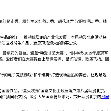
ER红毯走秀、粉红主义红毯走秀、朝花逢君-汉服红毯走秀
。
精
生品的推广，推动优质IP的产业化发展，本届动漫北京活动将
动漫游戏衍生产品，满足现场观众的购买需求。
质、最精彩的舞台。
涵盖
“动漫才艺大赛”、“封神榜-2019年度冠军
类比赛。爱好者们在大赛舞台上尽情发挥，星光璀璨，歌舞飞扬。团
流行的电子竞技游戏“和平精英”打造现场最热的舞台，让现场观
的国漫作品。“星火次元”国漫文化主题展落户第八届动漫北京。
同传播国漫文化，吸引大量国漫粉丝来场，提升动漫北京的
漫展