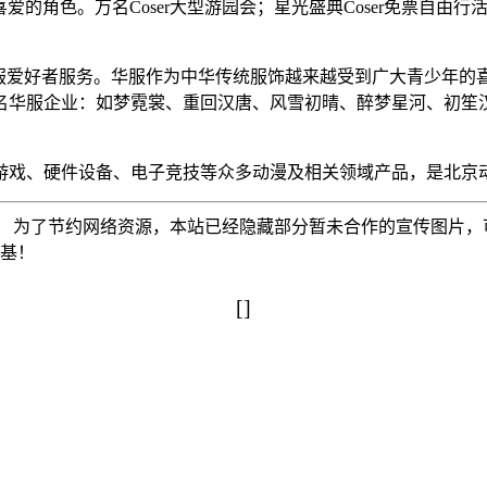
己喜爱的角色。
万名
Coser大型游园会；星光盛典Coser免票自由
服爱好者服务。华服作为中华传统服饰越来越受到广大青少年的
名华服企业：如梦霓裳、重回汉唐、风雪初晴、醉梦星河、初笙
游戏、硬件设备、电子竞技等众多动漫及相关领域产品，是北京
为了节约网络资源，本站已经隐藏部分暂未合作的宣传图片，可以使
搅基！
[]