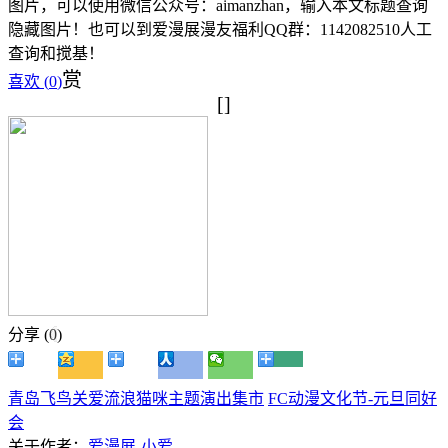
图片，可以使用微信公众号：aimanzhan，输入本文标题查询
隐藏图片！也可以到爱漫展漫友福利QQ群：1142082510人工
查询和搅基！
赏
喜欢 (
0
)
[]
分享 (
0
)
青岛飞鸟关爱流浪猫咪主题演出集市
FC动漫文化节-元旦同好
会
关于作者：
爱漫展-小爱