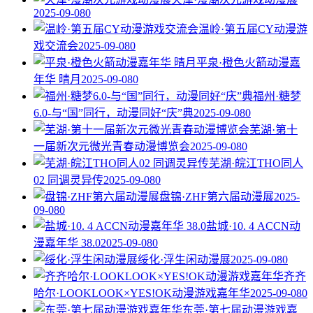
2025-09-08
0
温岭·第五届CY动漫游
戏交流会
2025-09-08
0
平泉·橙色火箭动漫嘉
年华 晴月
2025-09-08
0
福州·糖梦
6.0-与“国”同行，动漫同好“庆”典
2025-09-08
0
芜湖·第十
一届新次元微光青春动漫博览会
2025-09-08
0
芜湖·皖江THO同人
02 同调灵异传
2025-09-08
0
盘锦·ZHF第六届动漫展
2025-
09-08
0
盐城·10. 4 ACCN动
漫嘉年华 38.0
2025-09-08
0
绥化·浮生闲动漫展
2025-09-08
0
齐齐
哈尔·LOOKLOOK×YES!OK动漫游戏嘉年华
2025-09-08
0
东莞·第七届动漫游戏嘉