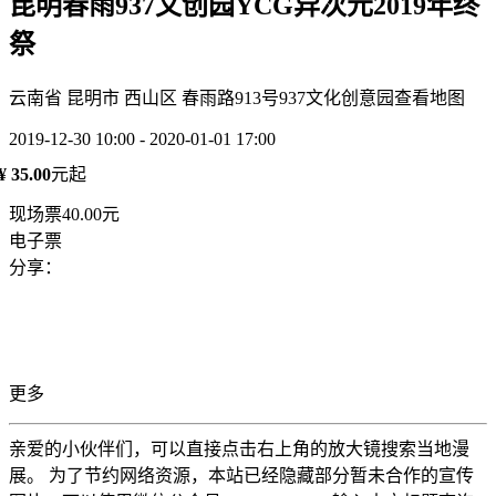
昆明春雨937文创园YCG异次元2019年终
祭
云南省 昆明市 西山区 春雨路913号937文化创意园
查看地图
2019-12-30 10:00 - 2020-01-01 17:00
¥ 35.00
元起
现场票40.00元
电子票
分享：
更多
亲爱的小伙伴们，可以直接点击右上角的放大镜搜索当地漫
展。 为了节约网络资源，本站已经隐藏部分暂未合作的宣传