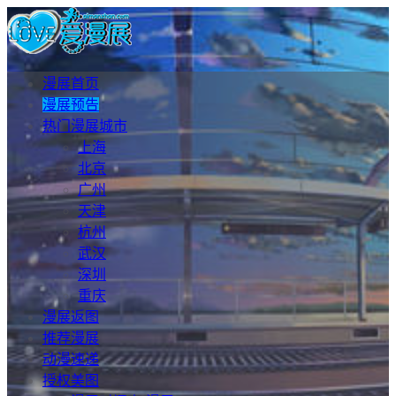
漫展首页
漫展预告
热门漫展城市
上海
北京
广州
天津
杭州
武汉
深圳
重庆
漫展返图
推荐漫展
动漫速递
授权美图